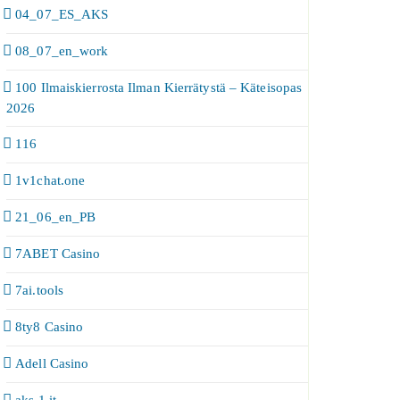
04_07_ES_AKS
08_07_en_work
100 Ilmaiskierrosta Ilman Kierrätystä – Käteisopas
2026
116
1v1chat.one
21_06_en_PB
7ABET Casino
7ai.tools
8ty8 Casino
Adell Casino