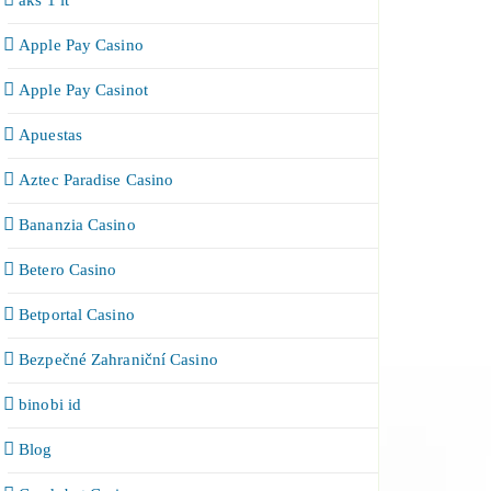
aks 1 it
Apple Pay Casino
Apple Pay Casinot
Apuestas
Aztec Paradise Casino
Bananzia Casino
Betero Casino
Betportal Casino
Bezpečné Zahraniční Casino
binobi id
Blog