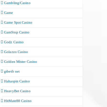
Gambling/Casino
Game
Game Spot Casino
GamStop Casino
Godz Casino
Golazzo Casino
Golden Mister Casino
gtbetfr net
Hahaspin Casino
HeavyBet Casino
HitMate88 Casino