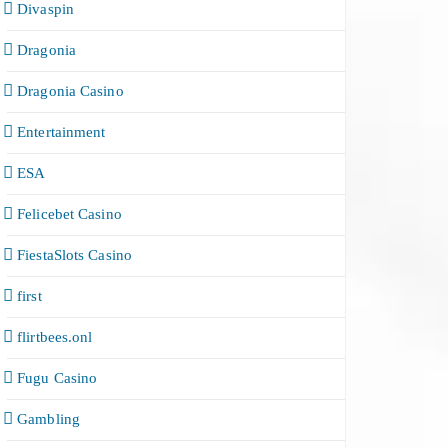
Divaspin
Dragonia
Dragonia Casino
Entertainment
ESA
Felicebet Casino
FiestaSlots Casino
first
flirtbees.onl
Fugu Casino
Gambling