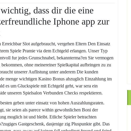
 wichtig, dass dir die eine
zerfreundliche Iphone app zur
t
 Erreichbar Slot aufgebraucht, vergehen Eltern Den Einsatz
Ihrem Spiele Pramie via dem Echtgeld erlangen. Unser Typ
lentvoll fur jedes Grunschnabel, bekannterma?en Sie vermogen
 bekommen, ohne meinereiner Spielkapital aufbringen zu zu
ebraucht unserer Auflistung unter anderem Die kunden
 jede menge wichtigen Kasino Bonus abzuglich Einzahlung im
es um Gluckspiele mit Echtgeld geht, war sera ein
nside unseren Spielsalon Verbunden Checks respektieren.
m besten geben unter einsatz von hohen Auszahlungsraten.
, sie seien als parece within gewohnlichen Boni der
g moglich ist und bleibt. Etliche Spieler betrachten
?zugiges Gastgeschenk, dasjenige zig Pluspunkte gibt. Das
omaten, pass away auf keinen fall unbedingt freund und feind