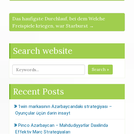
Das haufigste Durchlauf, bei dem Welche
Freispiele kriegen, war Starburst →
Search website
Search »
Recent Posts
1win markasının Azərbaycandakı strategiyası –
Oyunçular üçün dərin insayt
Pinco Azərbaycan – Məhdudiyyətlər Daxilində
Effektiv Mərc Strategiyaları