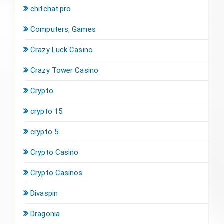
chitchat.pro
Computers, Games
Crazy Luck Casino
Crazy Tower Сasino
Crypto
crypto 15
crypto 5
Crypto Casino
Crypto Casinos
Divaspin
Dragonia