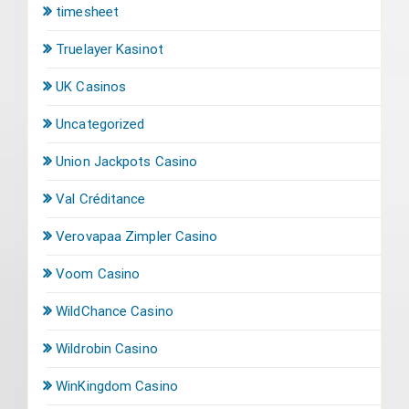
timesheet
Truelayer Kasinot
UK Casinos
Uncategorized
Union Jackpots Casino
Val Créditance
Verovapaa Zimpler Casino
Voom Casino
WildChance Casino
Wildrobin Casino
WinKingdom Casino