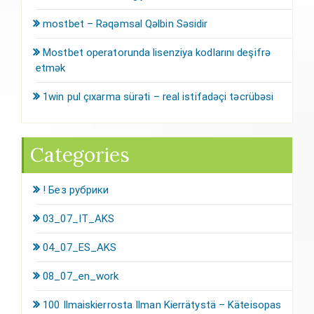
mostbet – Rəqəmsal Qəlbin Səsidir
Mostbet operatorunda lisenziya kodlarını deşifrə
etmək
1win pul çıxarma sürəti – real istifadəçi təcrübəsi
Categories
! Без рубрики
03_07_IT_AKS
04_07_ES_AKS
08_07_en_work
100 Ilmaiskierrosta Ilman Kierrätystä – Käteisopas