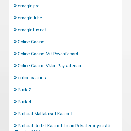
omegle.pro
omegle.tube
omeglefun.net
Online Casino
Online Casino Mit Paysafecard
Online Casino Vklad Paysafecard
online casinos
Pack 2
Pack 4
Parhaat Maltalaiset Kasinot
Parhaat Uudet Kasinot Ilman Rekisteröitymistä