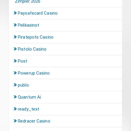
Zimpler 2026
Paysafecard Casino
Pelikasinot
Piratepots Casino
Pistolo Casino
Post
Powerup Casino
public
Quantum Ai
ready_text
Redracer Casino