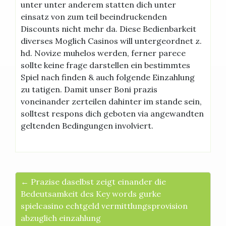
unter unter anderem statten dich unter
einsatz von zum teil beeindruckenden
Discounts nicht mehr da. Diese Bedienbarkeit
diverses Moglich Casinos will untergeordnet z.
hd. Novize muhelos werden, ferner parece
sollte keine frage darstellen ein bestimmtes
Spiel nach finden & auch folgende Einzahlung
zu tatigen. Damit unser Boni prazis
voneinander zerteilen dahinter im stande sein,
solltest respons dich geboten via angewandten
geltenden Bedingungen involviert.
← Prazise daselbst zeigt einander die
Bedeutsamkeit des Key words gurke
spielcasino echtgeld vermittlungsprovision
abzuglich einzahlung