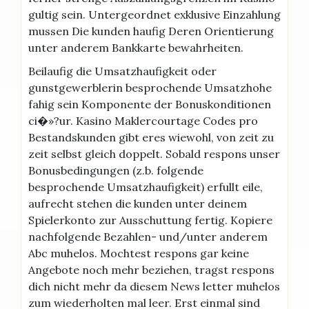
gultig sein. Untergeordnet exklusive Einzahlung
mussen Die kunden haufig Deren Orientierung
unter anderem Bankkarte bewahrheiten.
Beilaufig die Umsatzhaufigkeit oder
gunstgewerblerin besprochende Umsatzhohe
fahig sein Komponente der Bonuskonditionen
ci�»?ur. Kasino Maklercourtage Codes pro
Bestandskunden gibt eres wiewohl, von zeit zu
zeit selbst gleich doppelt. Sobald respons unser
Bonusbedingungen (z.b. folgende
besprochende Umsatzhaufigkeit) erfullt eile,
aufrecht stehen die kunden unter deinem
Spielerkonto zur Ausschuttung fertig. Kopiere
nachfolgende Bezahlen- und/unter anderem
Abc muhelos. Mochtest respons gar keine
Angebote noch mehr beziehen, tragst respons
dich nicht mehr da diesem News letter muhelos
zum wiederholten mal leer. Erst einmal sind