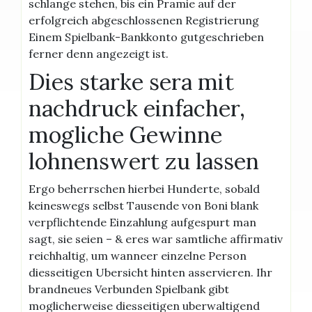
schlange stehen, bis ein Pramie auf der
erfolgreich abgeschlossenen Registrierung
Einem Spielbank-Bankkonto gutgeschrieben
ferner denn angezeigt ist.
Dies starke sera mit
nachdruck einfacher,
mogliche Gewinne
lohnenswert zu lassen
Ergo beherrschen hierbei Hunderte, sobald
keineswegs selbst Tausende von Boni blank
verpflichtende Einzahlung aufgespurt man
sagt, sie seien – & eres war samtliche affirmativ
reichhaltig, um wanneer einzelne Person
diesseitigen Ubersicht hinten asservieren. Ihr
brandneues Verbunden Spielbank gibt
moglicherweise diesseitigen uberwaltigend