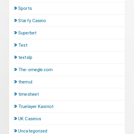
Sports
Starfy Casino
Superbet
Test
textslp
The-omegle.com
themul
timesheet
Truelayer Kasinot
UK Casinos
Uncategorized