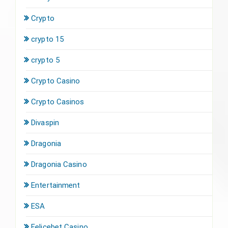
Crypto
crypto 15
crypto 5
Crypto Casino
Crypto Casinos
Divaspin
Dragonia
Dragonia Casino
Entertainment
ESA
Felicebet Casino