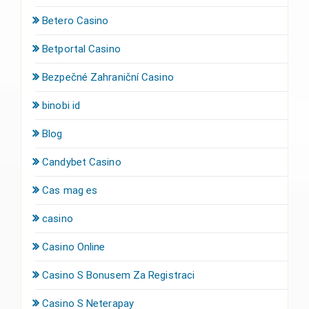
Betero Casino
Betportal Casino
Bezpečné Zahraniční Casino
binobi id
Blog
Candybet Casino
Cas mag es
casino
Casino Online
Casino S Bonusem Za Registraci
Casino S Neterapay