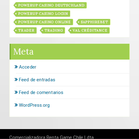
POWERUP CASINO DEUTSCHLAND
POWERUP CASINO LOGIN
POWERUP CASINO ONLINE
SAPPHIREBET
TRADER
TRADING
VAL CRÉDITANCE
Meta
Acceder
Feed de entradas
Feed de comentarios
WordPress.org
Comercializadora Renta Game Chile Ldta.