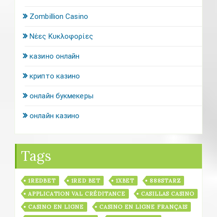
Zombillion Casino
Νέες Κυκλοφορίες
казино онлайн
крипто казино
онлайн букмекеры
онлайн казино
Tags
1REDBET
1RED BET
1XBET
888STARZ
APPLICATION VAL CRÉDITANCE
CASILLAS CASINO
CASINO EN LIGNE
CASINO EN LIGNE FRANÇAIS