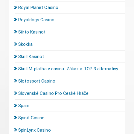
Royal Planet Casino
Royaldogs Casino
Siirto Kasinot
Skokka
Skrill Kasinot
Skrill M-platba v casinu: Zákaz a TOP 3 alternativy
Slotosport Casino
Slovenské Casino Pro České Hráče
Spain
Spinit Casino
SpinLynx Casino