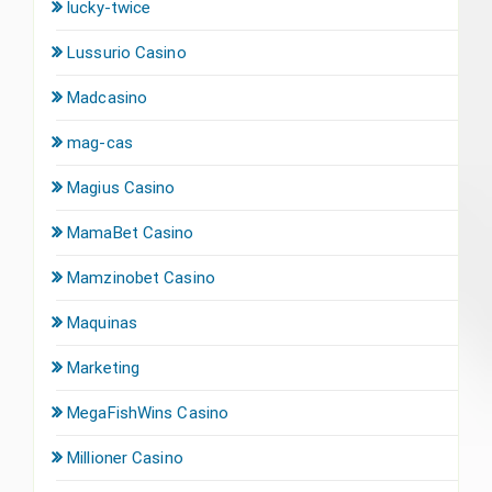
lucky-twice
Lussurio Casino
Madcasino
mag-cas
Magius Casino
MamaBet Casino
Mamzinobet Casino
Maquinas
Marketing
MegaFishWins Casino
Millioner Casino