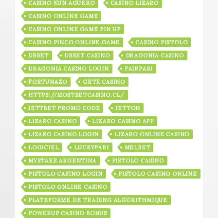
CASINO KUN AGUERO
CASINO LIZARO
CASINO ONLINE GAME
CASINO ONLINE GAME PIN UP
CASINO PINCO ONLINE GAME
CASINO PISTOLO
DBBET
DBBET CASINO
DRAGONIA CASINO
DRAGONIA CASINO LOGIN
FAIRPARI
FORTUNAZO
GETX CASINO
HTTPS://MOSTBETCASINO.CL/
JETTBET PROMO CODE
JETTON
LIZARO CASINO
LIZARO CASINO APP
LIZARO CASINO LOGIN
LIZARO ONLINE CASINO
LOGICIEL
LUCKYPARI
MELBET
MYSTAKE ARGENTINA
PISTOLO CASINO
PISTOLO CASINO LOGIN
PISTOLO CASINO ONLINE
PISTOLO ONLINE CASINO
PLATEFORME DE TRADING ALGORITHMIQUE
POWERUP CASINO BONUS