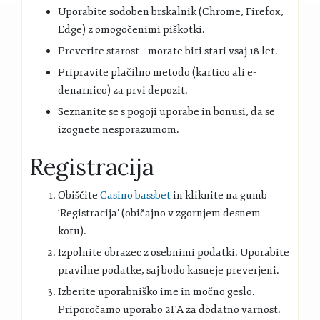
Uporabite sodoben brskalnik (Chrome, Firefox,
Edge) z omogočenimi piškotki.
Preverite starost – morate biti stari vsaj 18 let.
Pripravite plačilno metodo (kartico ali e-
denarnico) za prvi depozit.
Seznanite se s pogoji uporabe in bonusi, da se
izognete nesporazumom.
Registracija
Obiščite
Casino bassbet
in kliknite na gumb
‘Registracija’ (običajno v zgornjem desnem
kotu).
Izpolnite obrazec z osebnimi podatki. Uporabite
pravilne podatke, saj bodo kasneje preverjeni.
Izberite uporabniško ime in močno geslo.
Priporočamo uporabo 2FA za dodatno varnost.