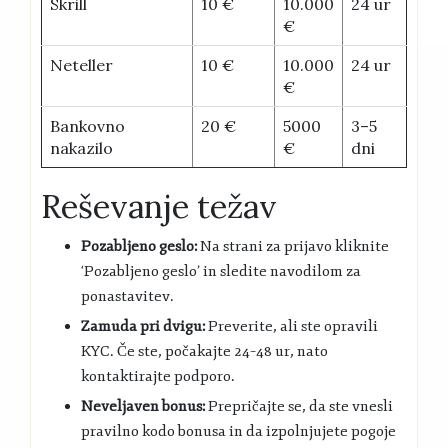
Skrill
10 €
10.000
24 ur
€
Neteller
10 €
10.000
24 ur
€
Bankovno
20 €
5000
3–5
nakazilo
€
dni
Reševanje težav
Pozabljeno geslo:
Na strani za prijavo kliknite
‘Pozabljeno geslo’ in sledite navodilom za
ponastavitev.
Zamuda pri dvigu:
Preverite, ali ste opravili
KYC. Če ste, počakajte 24–48 ur, nato
kontaktirajte podporo.
Neveljaven bonus:
Prepričajte se, da ste vnesli
pravilno kodo bonusa in da izpolnjujete pogoje