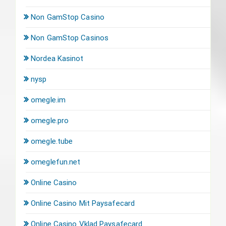
Non GamStop Casino
Non GamStop Casinos
Nordea Kasinot
nysp
omegle.im
omegle.pro
omegle.tube
omeglefun.net
Online Casino
Online Casino Mit Paysafecard
Online Casino Vklad Paysafecard