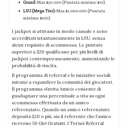
Grand:
Max $50.000 (Puntata minima: $10).
LSU (Mega Tier):
Max $1.000.000 (Puntata
minima: $100).
I jackpot si attivano in modo casuale e sono
accreditati istantaneamente in LSU, senza
alcun requisito di scommessa. Le puntate
superiori a $20 qualificano per più livelli di
jackpot contemporaneamente, aumentando le
probabilità di vincita.
Il programma di referral e le iniziative sociali
mirano a espandere la comunità dei giocatori.
Il programma «Invita Amici» consente di
guadagnare una percentuale a vita su ogni
scommessa effettuata da un amico
referenziato. Quando un amico referenziato
deposita $20 o più, sia il referente che l’amico
ricevono 50 Giri Gratuiti. I Tornei Referral