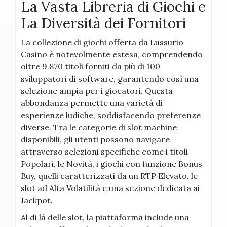
La Vasta Libreria di Giochi e
La Diversità dei Fornitori
La collezione di giochi offerta da Lussurio
Casino è notevolmente estesa, comprendendo
oltre 9.870 titoli forniti da più di 100
sviluppatori di software, garantendo così una
selezione ampia per i giocatori. Questa
abbondanza permette una varietà di
esperienze ludiche, soddisfacendo preferenze
diverse. Tra le categorie di slot machine
disponibili, gli utenti possono navigare
attraverso selezioni specifiche come i titoli
Popolari, le Novità, i giochi con funzione Bonus
Buy, quelli caratterizzati da un RTP Elevato, le
slot ad Alta Volatilità e una sezione dedicata ai
Jackpot.
Al di là delle slot, la piattaforma include una