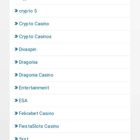
crypto 5
Crypto Casino
Crypto Casinos
Divaspin
Dragonia
Dragonia Casino
Entertainment
ESA
Felicebet Casino
FiestaSlots Casino
first