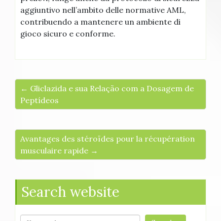
aggiuntivo nell’ambito delle normative AML,
contribuendo a mantenere un ambiente di
gioco sicuro e conforme.
← Gliclazida e sua Relação com a Dosagem de
Peptídeos
Avantages des stéroïdes pour la récupération
musculaire rapide →
Search website