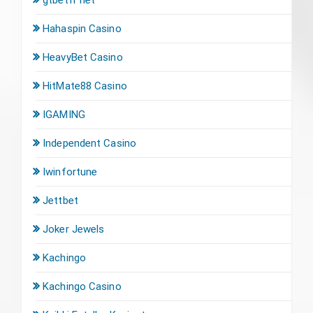
Hahaspin Casino
HeavyBet Casino
HitMate88 Casino
IGAMING
Independent Casino
Iwinfortune
Jettbet
Joker Jewels
Kachingo
Kachingo Casino