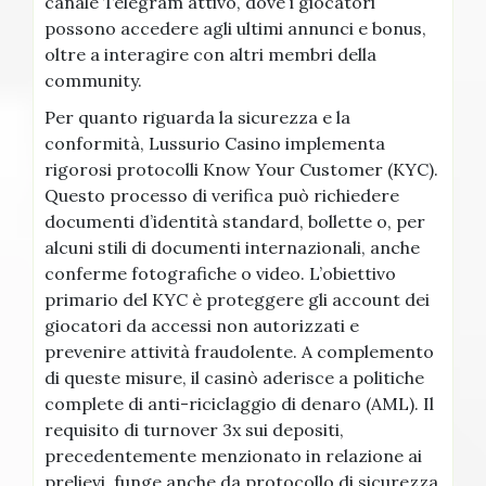
canale Telegram attivo, dove i giocatori
possono accedere agli ultimi annunci e bonus,
oltre a interagire con altri membri della
community.
Per quanto riguarda la sicurezza e la
conformità, Lussurio Casino implementa
rigorosi protocolli Know Your Customer (KYC).
Questo processo di verifica può richiedere
documenti d’identità standard, bollette o, per
alcuni stili di documenti internazionali, anche
conferme fotografiche o video. L’obiettivo
primario del KYC è proteggere gli account dei
giocatori da accessi non autorizzati e
prevenire attività fraudolente. A complemento
di queste misure, il casinò aderisce a politiche
complete di anti-riciclaggio di denaro (AML). Il
requisito di turnover 3x sui depositi,
precedentemente menzionato in relazione ai
prelievi, funge anche da protocollo di sicurezza