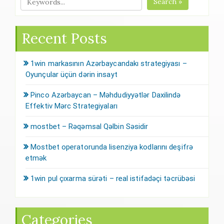
Search »
Recent Posts
1win markasının Azərbaycandakı strategiyası –
Oyunçular üçün dərin insayt
Pinco Azərbaycan – Məhdudiyyətlər Daxilində
Effektiv Mərc Strategiyaları
mostbet – Rəqəmsal Qəlbin Səsidir
Mostbet operatorunda lisenziya kodlarını deşifrə
etmək
1win pul çıxarma sürəti – real istifadəçi təcrübəsi
Categories