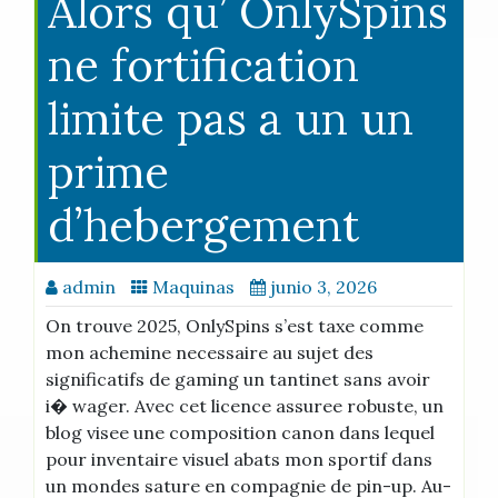
Alors qu’ OnlySpins
ne fortification
limite pas a un un
prime
d’hebergement
admin
Maquinas
junio 3, 2026
On trouve 2025, OnlySpins s’est taxe comme
mon achemine necessaire au sujet des
significatifs de gaming un tantinet sans avoir
i� wager. Avec cet licence assuree robuste, un
blog visee une composition canon dans lequel
pour inventaire visuel abats mon sportif dans
un mondes sature en compagnie de pin-up. Au-