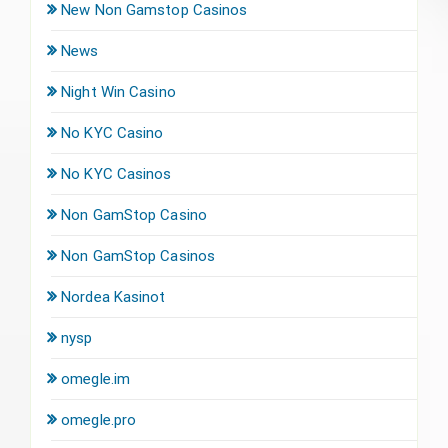
New Non Gamstop Casinos
News
Night Win Casino
No KYC Casino
No KYC Casinos
Non GamStop Casino
Non GamStop Casinos
Nordea Kasinot
nysp
omegle.im
omegle.pro