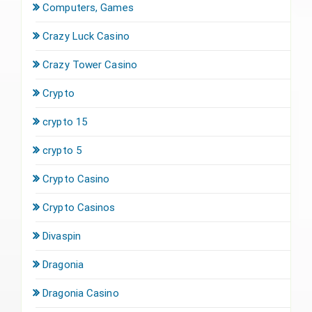
Computers, Games
Crazy Luck Casino
Crazy Tower Сasino
Crypto
crypto 15
crypto 5
Crypto Casino
Crypto Casinos
Divaspin
Dragonia
Dragonia Casino