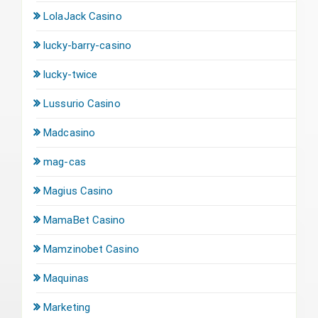
LolaJack Casino
lucky-barry-casino
lucky-twice
Lussurio Casino
Madcasino
mag-cas
Magius Casino
MamaBet Casino
Mamzinobet Casino
Maquinas
Marketing