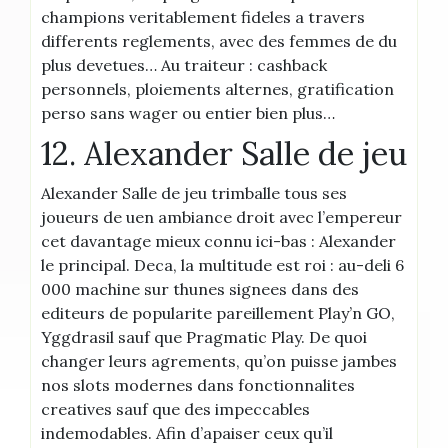
champions veritablement fideles a travers
differents reglements, avec des femmes de du
plus devetues… Au traiteur : cashback
personnels, ploiements alternes, gratification
perso sans wager ou entier bien plus…
12. Alexander Salle de jeu
Alexander Salle de jeu trimballe tous ses
joueurs de uen ambiance droit avec l’empereur
cet davantage mieux connu ici-bas : Alexander
le principal. Deca, la multitude est roi : au-deli 6
000 machine sur thunes signees dans des
editeurs de popularite pareillement Play’n GO,
Yggdrasil sauf que Pragmatic Play. De quoi
changer leurs agrements, qu’on puisse jambes
nos slots modernes dans fonctionnalites
creatives sauf que des impeccables
indemodables. Afin d’apaiser ceux qu’il