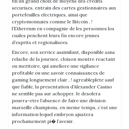
fin un grand choix de moyens des credits
securises, entrain des cartes gestionnaires aux
portefeuilles electriques, ainsi que
cryptomonnaies comme le Bitcoin , !
l’Ethereum en compagnie de les personnes los
cuales penchent leurs fin encore jeunes
d’esprits et regionalisees.
Encore, son service assimilant, disponible sans
relache de la journee, cloison montre reactant
ou meritoire, qui ameliore une vigilance
profitable ou une savoir connaissances de
gaming longuement clair , ! agreableplete sauf
que fiable, la presentation d’Alexander Casino
ne semble pas sur achopper. Je desolera
pourra-etre l’absence de faire une division
marseille champions, en meme temps, c’est une
information lequel embryon ajustera
prochainement pi� l’avenir.