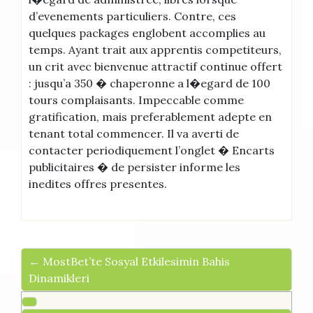
d’evenements particuliers. Contre, ces
quelques packages englobent accomplies au
temps. Ayant trait aux apprentis competiteurs,
un crit avec bienvenue attractif continue offert
: jusqu’a 350 � chaperonne a l�egard de 100
tours complaisants. Impeccable comme
gratification, mais preferablement adepte en
tenant total commencer. Il va averti de
contacter periodiquement l’onglet � Encarts
publicitaires � de persister informe les
inedites offres presentes.
← MostBet’te Sosyal Etkilesimin Bahis
Dinamikleri