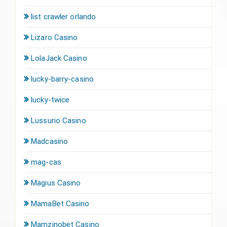
list crawler orlando
Lizaro Casino
LolaJack Casino
lucky-barry-casino
lucky-twice
Lussurio Casino
Madcasino
mag-cas
Magius Casino
MamaBet Casino
Mamzinobet Casino