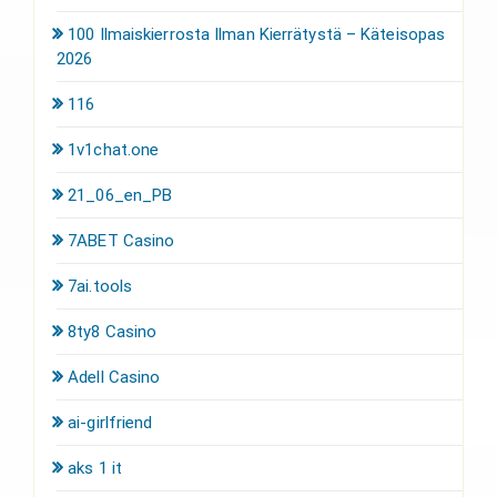
100 Ilmaiskierrosta Ilman Kierrätystä – Käteisopas
2026
116
1v1chat.one
21_06_en_PB
7ABET Casino
7ai.tools
8ty8 Casino
Adell Casino
ai-girlfriend
aks 1 it