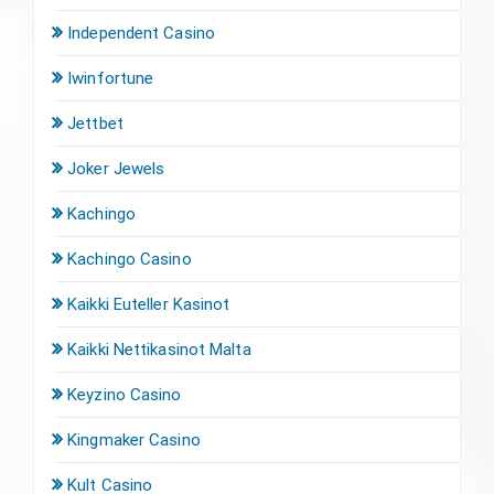
Independent Casino
Iwinfortune
Jettbet
Joker Jewels
Kachingo
Kachingo Casino
Kaikki Euteller Kasinot
Kaikki Nettikasinot Malta
Keyzino Casino
Kingmaker Casino
Kult Casino