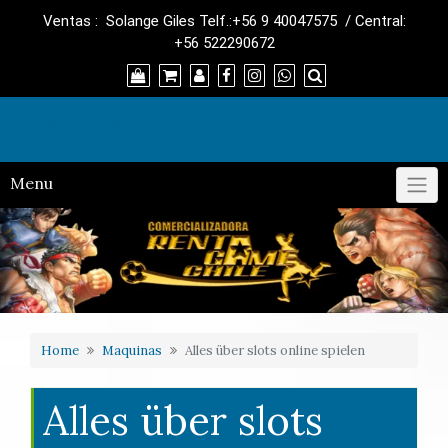
Skip
Ventas : Solange Giles Telf.:+56 9 40047575 / Central:
to
+56 522290672
content
RentaGame
Menu
Home
Maquinas
Alles über slots online spielen
Alles über slots