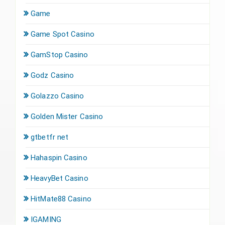
Game
Game Spot Casino
GamStop Casino
Godz Casino
Golazzo Casino
Golden Mister Casino
gtbetfr net
Hahaspin Casino
HeavyBet Casino
HitMate88 Casino
IGAMING