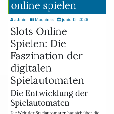
online spielen
admin
Maquinas
junio 13, 2026
Slots Online
Spielen: Die
Faszination der
digitalen
Spielautomaten
Die Entwicklung der
Spielautomaten
Die Welt der Spielautomaten hat sich über die