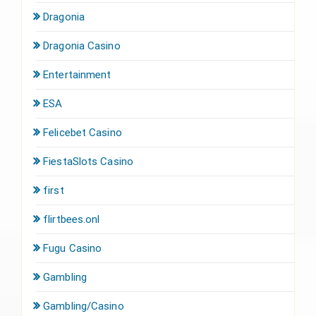
Dragonia
Dragonia Casino
Entertainment
ESA
Felicebet Casino
FiestaSlots Casino
first
flirtbees.onl
Fugu Casino
Gambling
Gambling/Casino