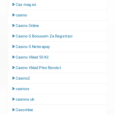
Cas mag es
casino
Casino Online
Casino S Bonusem Za Registraci
Casino S Neterapay
Casino Vklad 50 Kč
Casino Vklad Přes Revolut
Casino2
casinos
casinos uk
Casombie