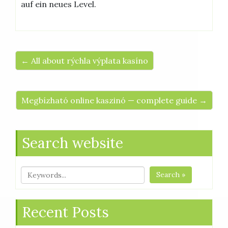
auf ein neues Level.
← All about rýchla výplata kasíno
Megbízható online kaszinó — complete guide →
Search website
Search »
Recent Posts