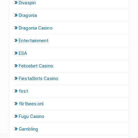
Divaspin
Dragonia
Dragonia Casino
Entertainment
ESA
Felicebet Casino
FiestaSlots Casino
first
flirtbees.onl
Fugu Casino
Gambling