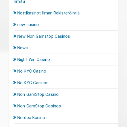
limitů
Nettikasinot Ilman Rekisteröintiä
new casino
New Non Gamstop Casinos
News
Night Win Casino
No KYC Casino
No KYC Casinos
Non GamStop Casino
Non GamStop Casinos
Nordea Kasinot