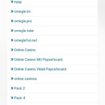
nysp
omegle.im
omegle.pro
omegle.tube
omeglefun.net
Online Casino
Online Casino Mit Paysafecard
Online Casino Vklad Paysafecard
online casinos
Pack 2
Pack 4