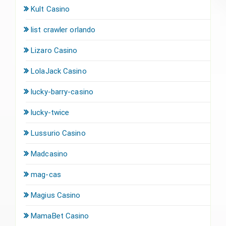
Kult Casino
list crawler orlando
Lizaro Casino
LolaJack Casino
lucky-barry-casino
lucky-twice
Lussurio Casino
Madcasino
mag-cas
Magius Casino
MamaBet Casino