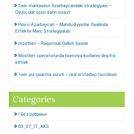
1win markasının Azərbaycandakı strategiyası –
Oyunçular üçün dərin insayt
Pinco Azərbaycan – Məhdudiyyətlər Daxilində
Effektiv Mərc Strategiyaları
mostbet – Rəqəmsal Qəlbin Səsidir
Mostbet operatorunda lisenziya kodlarını deşifrə
etmək
1win pul çıxarma sürəti – real istifadəçi təcrübəsi
Categories
! Без рубрики
03_07_IT_AKS