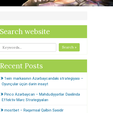
Search website
Search »
Recent Posts
1win markasının Azərbaycandakı strategiyası –
Oyunçular üçün dərin insayt
Pinco Azərbaycan – Məhdudiyyətlər Daxilində
Effektiv Mərc Strategiyaları
mostbet – Rəqəmsal Qəlbin Səsidir