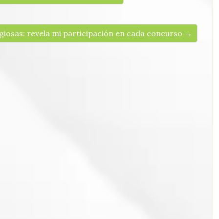
igiosas: revela mi participación en cada concurso →