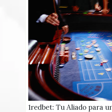
1redbet: Tu Aliado para 