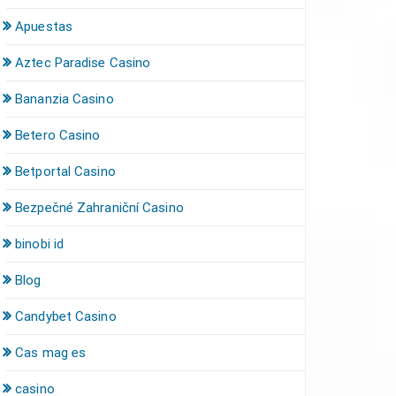
Apuestas
Aztec Paradise Casino
Bananzia Casino
Betero Casino
Betportal Casino
Bezpečné Zahraniční Casino
binobi id
Blog
Candybet Casino
Cas mag es
casino