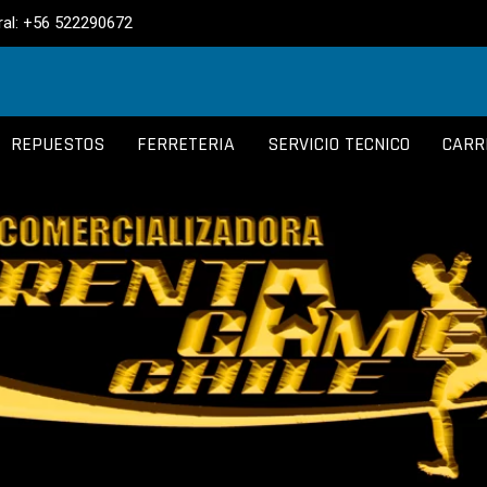
ral: +56 522290672
REPUESTOS
FERRETERIA
SERVICIO TECNICO
CARR