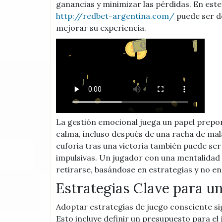
ganancias y minimizar las pérdidas. En este
http://redbet-argentina.com/
puede ser d
mejorar su experiencia.
La gestión emocional juega un papel prepo
calma, incluso después de una racha de ma
euforia tras una victoria también puede ser 
impulsivas. Un jugador con una mentalidad
retirarse, basándose en estrategias y no 
Estrategias Clave para u
Adoptar estrategias de juego consciente sig
Esto incluye definir un presupuesto para el