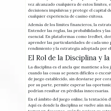
vez alcanzado cualquiera de estos límites, 
decisiones impulsivas y protege el capital d
cualquier experiencia de casino exitosa.
Además de los límites financieros, la estra
Entender las reglas, las probabilidades y la
esencial. En plataformas como 1redbet, don
aprender las particularidades de cada uno p
rendimiento y la estrategia adoptada por el
El Rol de la Disciplina y 
La disciplina es el ancla que mantiene a lo
cuando las cosas se ponen difíciles o exces
de juego establecido, sin desviarse por co
por su parte, permite esperar las oportuni
podrían resultar en pérdidas innecesarias.
En el ámbito del juego online, la tentación
Aquí es donde la disciplina se vuelve aún má