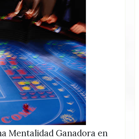
una Mentalidad Ganadora en