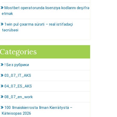
Mostbet operatorunda lisenziya kodlarını deşifrə
etmək
1win pul çıxarma sürəti – real istifadəçi
təcrübəsi
Categories
! Без рубрики
03_07_IT_AKS
04_07_ES_AKS
08_07_en_work
100 Ilmaiskierrosta Ilman Kierrätystä –
Käteisopas 2026