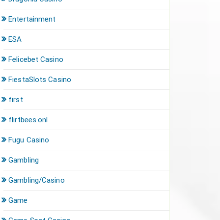
Entertainment
ESA
Felicebet Casino
FiestaSlots Casino
first
flirtbees.onl
Fugu Casino
Gambling
Gambling/Casino
Game