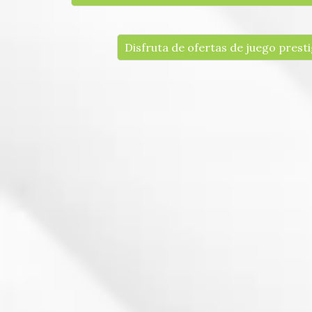
Disfruta de ofertas de juego prest