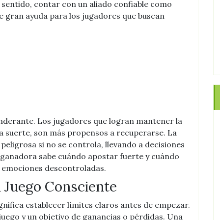
 sentido, contar con un aliado confiable como
e gran ayuda para los jugadores que buscan
nderante. Los jugadores que logran mantener la
la suerte, son más propensos a recuperarse. La
peligrosa si no se controla, llevando a decisiones
 ganadora sabe cuándo apostar fuerte y cuándo
en emociones descontroladas.
n Juego Consciente
nifica establecer límites claros antes de empezar.
 juego y un objetivo de ganancias o pérdidas. Una