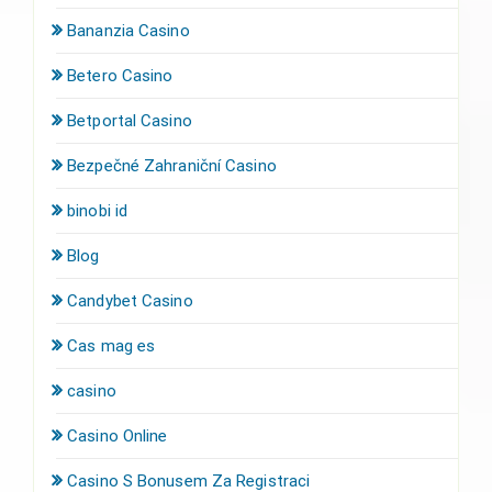
Bananzia Casino
Betero Casino
Betportal Casino
Bezpečné Zahraniční Casino
binobi id
Blog
Candybet Casino
Cas mag es
casino
Casino Online
Casino S Bonusem Za Registraci