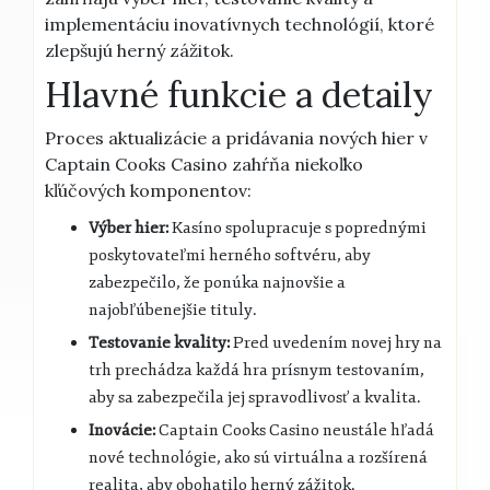
implementáciu inovatívnych technológií, ktoré
zlepšujú herný zážitok.
Hlavné funkcie a detaily
Proces aktualizácie a pridávania nových hier v
Captain Cooks Casino zahŕňa niekoľko
kľúčových komponentov:
Výber hier:
Kasíno spolupracuje s poprednými
poskytovateľmi herného softvéru, aby
zabezpečilo, že ponúka najnovšie a
najobľúbenejšie tituly.
Testovanie kvality:
Pred uvedením novej hry na
trh prechádza každá hra prísnym testovaním,
aby sa zabezpečila jej spravodlivosť a kvalita.
Inovácie:
Captain Cooks Casino neustále hľadá
nové technológie, ako sú virtuálna a rozšírená
realita, aby obohatilo herný zážitok.