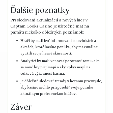
Ďalšie poznatky
Pri sledovaní aktualizácií a nových hier v
Captain Cooks Casino je užitočné mať na
pamäti niekoľko dôležitých poznámok:
Hráči by mali byť informovaní o novinkách a
akciách, ktoré kasíno ponúka, aby maximálne
využili svoje herné skúsenosti.
Analytici by mali venovať pozornosť tomu, ako
sa nové hry prijímajú a aký vplyv majú na
celkovú výkonnosť kasína.
Je dôležité sledovať trendy v hernom priemysle,
aby kasíno mohlo prispôsobiť svoju ponuku
aktuálnym preferenciám hráčov.
Záver