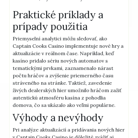
Praktické príklady a
prípady použitia
Priemyselní analytici môžu sledovať, ako
Captain Cooks Casino implementuje nové hry a
aktualizácie v reálnom čase. Napríklad, keď
kasíno pridalo sériu nových automatov s
tematickými prvkami, zaznamenalo nárast
počtu hráčov a zvýšenie priemerného času
stráveného na stránke. Taktiež, zavedenie
živých dealerských hier umožnilo hráčom zažiť
autentickú atmosféru kasína z pohodlia
domova, čo sa ukázalo ako veľmi populárne.
Výhody a nevýhody
Pri analýze aktualizácií a pridávania nových hier
v Captain Cooks Casino je dôležité zvážiť aj