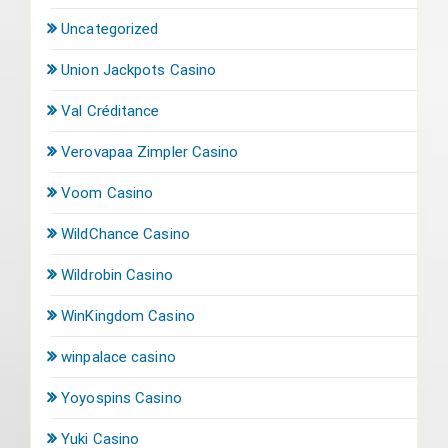
Uncategorized
Union Jackpots Casino
Val Créditance
Verovapaa Zimpler Casino
Voom Casino
WildChance Casino
Wildrobin Casino
WinKingdom Casino
winpalace casino
Yoyospins Casino
Yuki Casino