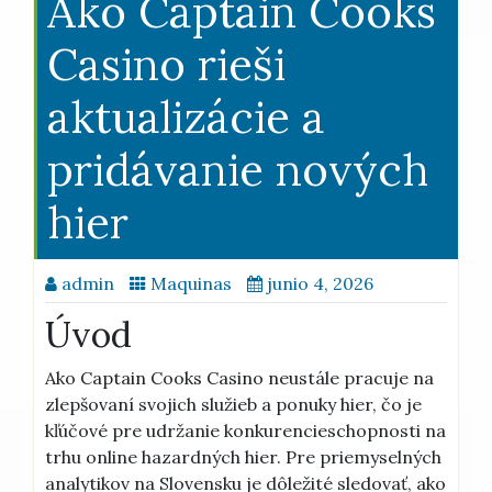
Ako Captain Cooks
Casino rieši
aktualizácie a
pridávanie nových
hier
admin
Maquinas
junio 4, 2026
Úvod
Ako Captain Cooks Casino neustále pracuje na
zlepšovaní svojich služieb a ponuky hier, čo je
kľúčové pre udržanie konkurencieschopnosti na
trhu online hazardných hier. Pre priemyselných
analytikov na Slovensku je dôležité sledovať, ako