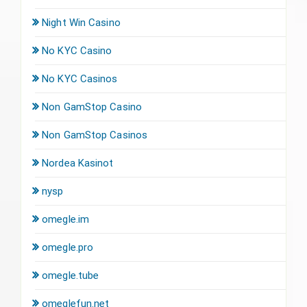
Night Win Casino
No KYC Casino
No KYC Casinos
Non GamStop Casino
Non GamStop Casinos
Nordea Kasinot
nysp
omegle.im
omegle.pro
omegle.tube
omeglefun.net