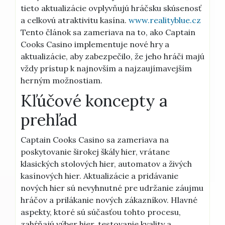
tieto aktualizácie ovplyvňujú hráčsku skúsenosť
a celkovú atraktivitu kasína.
www.realityblue.cz
Tento článok sa zameriava na to, ako Captain
Cooks Casino implementuje nové hry a
aktualizácie, aby zabezpečilo, že jeho hráči majú
vždy prístup k najnovším a najzaujímavejším
herným možnostiam.
Kľúčové koncepty a
prehľad
Captain Cooks Casino sa zameriava na
poskytovanie širokej škály hier, vrátane
klasických stolových hier, automatov a živých
kasínových hier. Aktualizácie a pridávanie
nových hier sú nevyhnutné pre udržanie záujmu
hráčov a prilákanie nových zákazníkov. Hlavné
aspekty, ktoré sú súčasťou tohto procesu,
zahŕňajú výber hier, testovanie kvality a