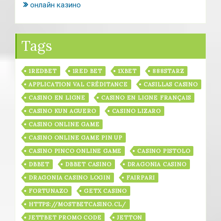
онлайн казино
Tags
1REDBET
1RED BET
1XBET
888STARZ
APPLICATION VAL CRÉDITANCE
CASILLAS CASINO
CASINO EN LIGNE
CASINO EN LIGNE FRANÇAIS
CASINO KUN AGUERO
CASINO LIZARO
CASINO ONLINE GAME
CASINO ONLINE GAME PIN UP
CASINO PINCO ONLINE GAME
CASINO PISTOLO
DBBET
DBBET CASINO
DRAGONIA CASINO
DRAGONIA CASINO LOGIN
FAIRPARI
FORTUNAZO
GETX CASINO
HTTPS://MOSTBETCASINO.CL/
JETTBET PROMO CODE
JETTON