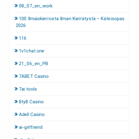
08_07_en_work
100 Ilmaiskierrosta Ilman Kierrätystä – Käteisopas
2026
116
1v1chat.one
21_06_en_PB
7ABET Casino
7ai.tools
8ty8 Casino
Adell Casino
ai-girlfriend