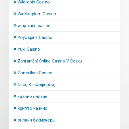
Wildrobin Casino
WinKingdom Casino
winpalace casino
Yoyospins Casino
Yuki Casino
Zahraniční Online Casina V Česku
Zombillion Casino
Νέες Κυκλοφορίες
казино онлайн
крипто казино
онлайн букмекеры