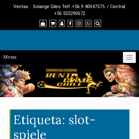
Skip
Ventas : Solange Giles Telf.:+56 9 40047575 / Central:
to
+56 522290672
content
RentaGame
Menu
Etiqueta:
slot-
spiele