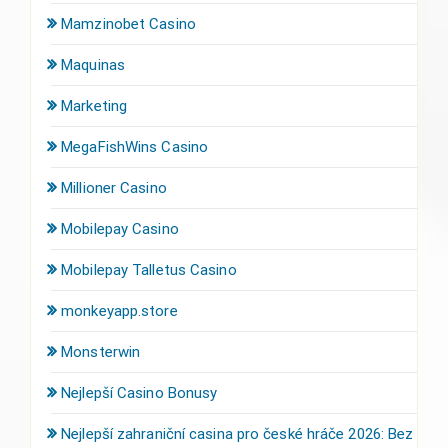
Mamzinobet Casino
Maquinas
Marketing
MegaFishWins Casino
Millioner Casino
Mobilepay Casino
Mobilepay Talletus Casino
monkeyapp.store
Monsterwin
Nejlepší Casino Bonusy
Nejlepší zahraniční casina pro české hráče 2026: Bez