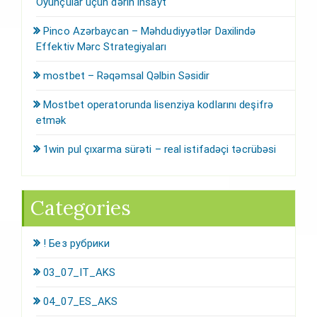
Oyunçular üçün dərin insayt
Pinco Azərbaycan – Məhdudiyyətlər Daxilində
Effektiv Mərc Strategiyaları
mostbet – Rəqəmsal Qəlbin Səsidir
Mostbet operatorunda lisenziya kodlarını deşifrə
etmək
1win pul çıxarma sürəti – real istifadəçi təcrübəsi
Categories
! Без рубрики
03_07_IT_AKS
04_07_ES_AKS