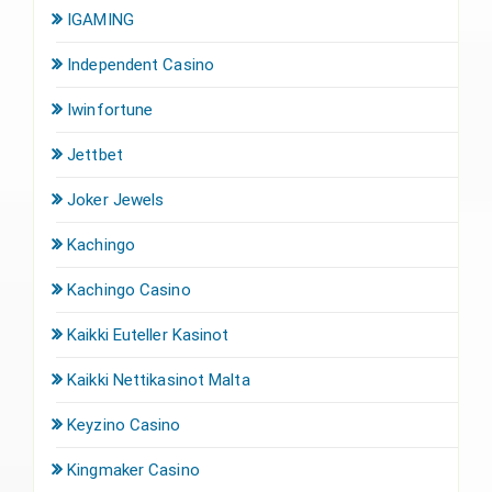
IGAMING
Independent Casino
Iwinfortune
Jettbet
Joker Jewels
Kachingo
Kachingo Casino
Kaikki Euteller Kasinot
Kaikki Nettikasinot Malta
Keyzino Casino
Kingmaker Casino