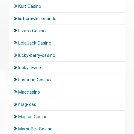
Kult Casino
list crawler orlando
Lizaro Casino
LolaJack Casino
lucky-barry-casino
lucky-twice
Lussurio Casino
Madcasino
mag-cas
Magius Casino
MamaBet Casino