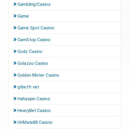
Gambling/Casino
Game
Game Spot Casino
GamStop Casino
Godz Casino
Golazzo Casino
Golden Mister Casino
gtbetfr net
Hahaspin Casino
HeavyBet Casino
HitMate88 Casino