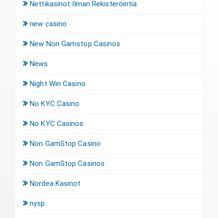
Nettikasinot Ilman Rekisteröintiä
new casino
New Non Gamstop Casinos
News
Night Win Casino
No KYC Casino
No KYC Casinos
Non GamStop Casino
Non GamStop Casinos
Nordea Kasinot
nysp