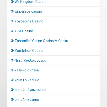
WinKingdom Casino
winpalace casino
Yoyospins Casino
Yuki Casino
Zahraniční Online Casina V Česku
Zombillion Casino
Νέες Κυκλοφορίες
казино онлайн
крипто казино
онлайн букмекеры
онлайн казино