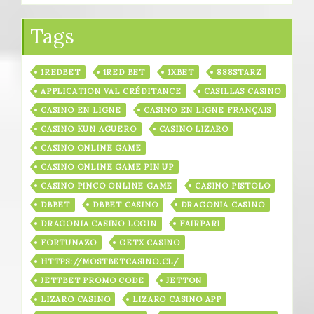
Tags
1REDBET
1RED BET
1XBET
888STARZ
APPLICATION VAL CRÉDITANCE
CASILLAS CASINO
CASINO EN LIGNE
CASINO EN LIGNE FRANÇAIS
CASINO KUN AGUERO
CASINO LIZARO
CASINO ONLINE GAME
CASINO ONLINE GAME PIN UP
CASINO PINCO ONLINE GAME
CASINO PISTOLO
DBBET
DBBET CASINO
DRAGONIA CASINO
DRAGONIA CASINO LOGIN
FAIRPARI
FORTUNAZO
GETX CASINO
HTTPS://MOSTBETCASINO.CL/
JETTBET PROMO CODE
JETTON
LIZARO CASINO
LIZARO CASINO APP