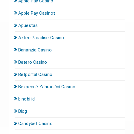
Apple Pay Casino
Apple Pay Casinot
Apuestas
Aztec Paradise Casino
Bananzia Casino
Betero Casino
Betportal Casino
Bezpečné Zahraniční Casino
binobi id
Blog
Candybet Casino