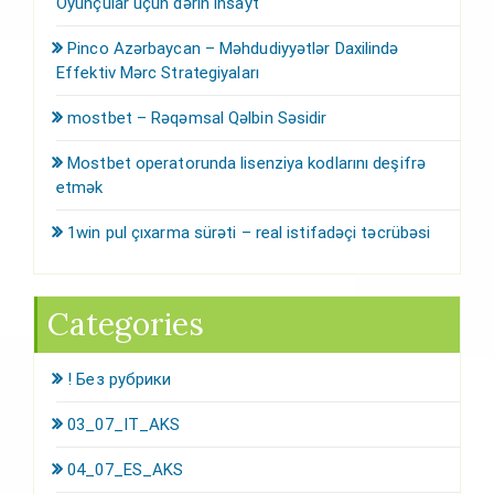
Oyunçular üçün dərin insayt
Pinco Azərbaycan – Məhdudiyyətlər Daxilində
Effektiv Mərc Strategiyaları
mostbet – Rəqəmsal Qəlbin Səsidir
Mostbet operatorunda lisenziya kodlarını deşifrə
etmək
1win pul çıxarma sürəti – real istifadəçi təcrübəsi
Categories
! Без рубрики
03_07_IT_AKS
04_07_ES_AKS