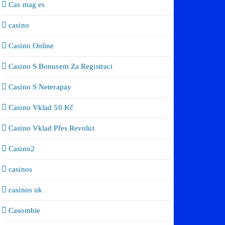
Cas mag es
casino
Casino Online
Casino S Bonusem Za Registraci
Casino S Neterapay
Casino Vklad 50 Kč
Casino Vklad Přes Revolut
Casino2
casinos
casinos uk
Casombie