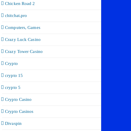
Chicken Road 2
chitchat.pro
Computers, Games
Crazy Luck Casino
Crazy Tower Сasino
Crypto
crypto 15
crypto 5
Crypto Casino
Crypto Casinos
Divaspin