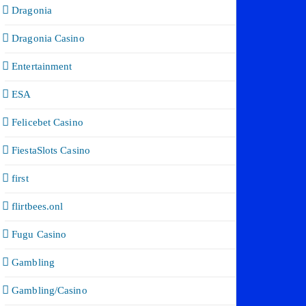
Dragonia
Dragonia Casino
Entertainment
ESA
Felicebet Casino
FiestaSlots Casino
first
flirtbees.onl
Fugu Casino
Gambling
Gambling/Casino