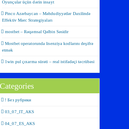
Oyunçular üçün dərin insayt
Pinco Azərbaycan – Məhdudiyyətlər Daxilində
Effektiv Mərc Strategiyaları
mostbet – Rəqəmsal Qəlbin Səsidir
Mostbet operatorunda lisenziya kodlarını deşifrə
etmək
1win pul çıxarma sürəti – real istifadəçi təcrübəsi
Categories
! Без рубрики
03_07_IT_AKS
04_07_ES_AKS