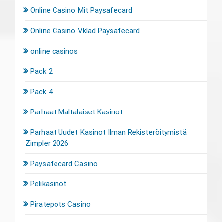
Online Casino Mit Paysafecard
Online Casino Vklad Paysafecard
online casinos
Pack 2
Pack 4
Parhaat Maltalaiset Kasinot
Parhaat Uudet Kasinot Ilman Rekisteröitymistä
Zimpler 2026
Paysafecard Casino
Pelikasinot
Piratepots Casino