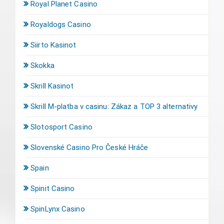
Royal Planet Casino
Royaldogs Casino
Siirto Kasinot
Skokka
Skrill Kasinot
Skrill M-platba v casinu: Zákaz a TOP 3 alternativy
Slotosport Casino
Slovenské Casino Pro České Hráče
Spain
Spinit Casino
SpinLynx Casino