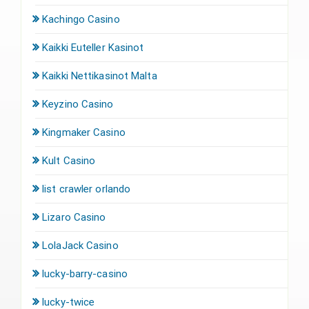
Kachingo Casino
Kaikki Euteller Kasinot
Kaikki Nettikasinot Malta
Keyzino Casino
Kingmaker Casino
Kult Casino
list crawler orlando
Lizaro Casino
LolaJack Casino
lucky-barry-casino
lucky-twice