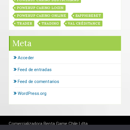
POWERUP CASINO LOGIN
POWERUP CASINO ONLINE
SAPPHIREBET
TRADER
TRADING
VAL CRÉDITANCE
Meta
Acceder
Feed de entradas
Feed de comentarios
WordPress.org
Comercializadora Renta Game Chile Ldta.
RUT: 76.164.601-K