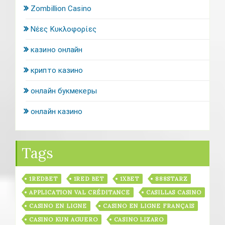
Zombillion Casino
Νέες Κυκλοφορίες
казино онлайн
крипто казино
онлайн букмекеры
онлайн казино
Tags
1REDBET
1RED BET
1XBET
888STARZ
APPLICATION VAL CRÉDITANCE
CASILLAS CASINO
CASINO EN LIGNE
CASINO EN LIGNE FRANÇAIS
CASINO KUN AGUERO
CASINO LIZARO