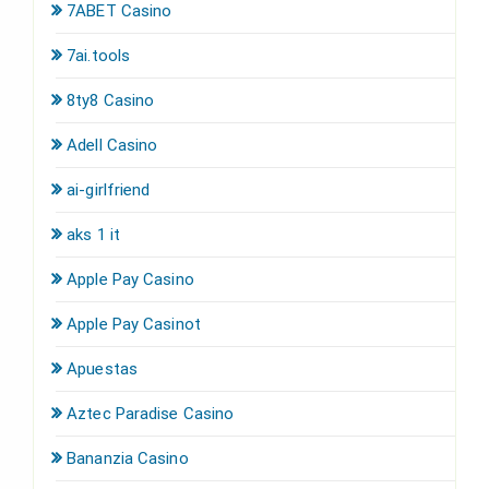
7ABET Casino
7ai.tools
8ty8 Casino
Adell Casino
ai-girlfriend
aks 1 it
Apple Pay Casino
Apple Pay Casinot
Apuestas
Aztec Paradise Casino
Bananzia Casino