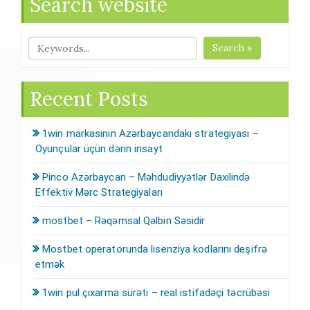
Search website
Search »
Recent Posts
1win markasının Azərbaycandakı strategiyası –
Oyunçular üçün dərin insayt
Pinco Azərbaycan – Məhdudiyyətlər Daxilində
Effektiv Mərc Strategiyaları
mostbet – Rəqəmsal Qəlbin Səsidir
Mostbet operatorunda lisenziya kodlarını deşifrə
etmək
1win pul çıxarma sürəti – real istifadəçi təcrübəsi