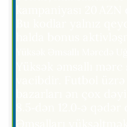
kampaniyası 20 AZN d
Bu kodlar yalnız qeyd
halda bonus aktivləş
Yüksək Əmsallı Mərcdə U
Yüksək əmsallı mərc
vacibdir. Futbol üzrə
bazarları ən çox dəyi
8.5‑dən 12.0‑ə qədər 
Əmsalları yüksəltmə