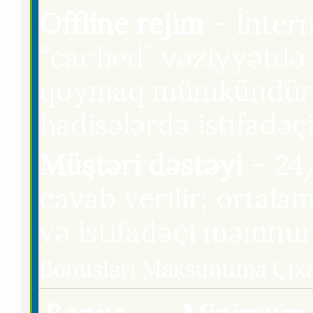
Offline rejim
– İntern
“cached” vəziyyətdə s
qoymaq mümkündür. B
hadisələrdə istifadəç
Müştəri dəstəyi
– 24/
cavab verilir; ortal
və istifadəçi məmnuni
Bonusları Maksimuma Çıxa