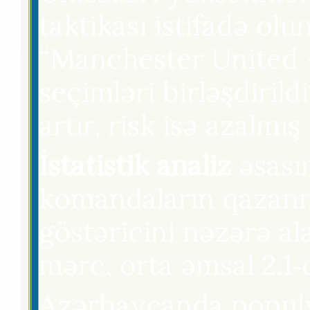
taktikası istifadə olu
“Manchester United –
seçimləri birləşdiril
artır, risk isə azalmış 
İstatistik analiz
əsasın
komandaların qazanma 
göstəricini nəzərə a
mərc, orta əmsal 2.1‑
Azərbaycanda popul