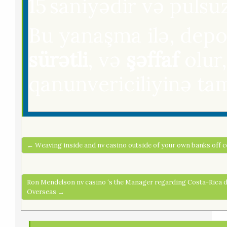
15 saniyədir və pulsu
Bu yanaşma ilə, depo
sürətli
, və
şəffaf
olur
qanunvericiliyinə tam
← Weaving inside and nv casino outside of your own banks off 
Ron Mendelson nv casino ‘s the Manager regarding Costa-Rica 
Overseas →