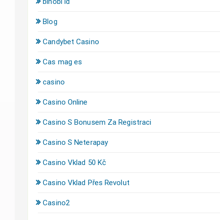
binobi id
Blog
Candybet Casino
Cas mag es
casino
Casino Online
Casino S Bonusem Za Registraci
Casino S Neterapay
Casino Vklad 50 Kč
Casino Vklad Přes Revolut
Casino2