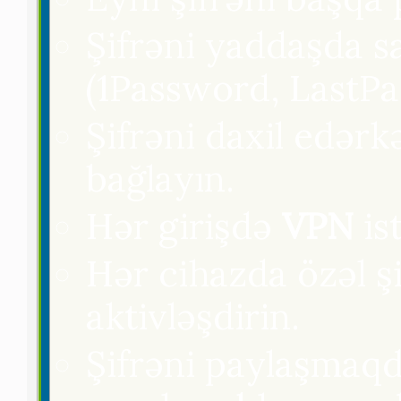
Şifrəni yaddaşda 
(1Password, LastPas
Şifrəni daxil edərk
bağlayın.
Hər girişdə
VPN
is
Hər cihazda özəl ş
aktivləşdirin.
Şifrəni paylaşmaq