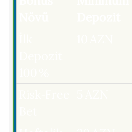
Bonus
Minimum
Növü
Depozit
İlk
10 AZN
Depozit
100 %
Risk‑Free
5 AZN
Bet