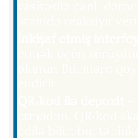
vasitəsilə canlı dərəcə
ərzində reaksiya ver
İnkişaf etmiş interfe
etmək üçün sürüşdür
olunur. Bu, mərc qo
endirir.
QR‑kod ilə depozit
– 
etmədən, QR‑kod ska
edilə bilir; bu, təhlük