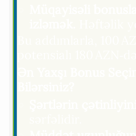
Müqayisəli bonusl
izləmək.
Həftəlik ye
Bu addımlarla, 100 
potensialı 180 AZN‑də
Ən Yaxşı Bonus Seçi
Bilərsiniz?
Şərtlərin çətinliyin
sərfəlidir.
Müddət uzunluğu