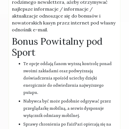
rodzimego newslettera, ażeby otrzymywać
najlepsze informacje / informacje /
aktualizacje odnoszące się do bonusów i
nowatorskich kasyn przez internet pod własny
odnośnik e-mail.
Bonus Powitalny pod
Sport
Te opcje oddają fanom wyższą kontrolę ponad
swoimi zakładami oraz podwyższają
doświadczenia spośród uciechy dzięki
energicznie do odwiedzenia najwyższego
pułapu.
Nabywca być może podobnie odgrywać przez
przeglądarkę mobilną, a serwis dysponuje
wyłącznik odmiany mobilnej.
Sprawy chronienia po FairPari opierają się na