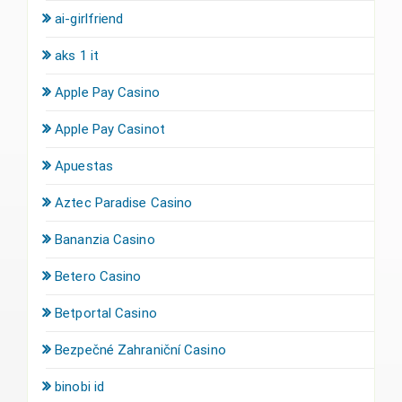
ai-girlfriend
aks 1 it
Apple Pay Casino
Apple Pay Casinot
Apuestas
Aztec Paradise Casino
Bananzia Casino
Betero Casino
Betportal Casino
Bezpečné Zahraniční Casino
binobi id