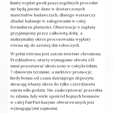
limity wypłat gwoli poszczególnych procedur
nie będą jawnie dane w dostarczonych
materiałów badawczych, dlatego wystarczy
zbadać hałasuje w zalogowaniu w całej
formularzu płatności. Obserwacje o zapłatę
przyjmujemy przez całkowitą dobę, a
maksymalny okres procesowania wypłaty
równa się do szóstej dni roboczych.
W pełni witryna jest zatem świetnie chroniona.
Przykładowo, utarty wymaganie obrotu x35
musi pozostawać ukończony w całej krótkim,
7-dniowym terminie, a niektóre promocje,
kiedy bonus od czasu dziesiątego depozytu,
skracają własny okres do tylko czterdziestu
osiem wilu godzin. Nie zaakceptować przerabia
to zdania, hdy wiele spośród hojnych bonusów
w całej FairPari kasynie obwarowanych jest
wymagającymi zapisami.