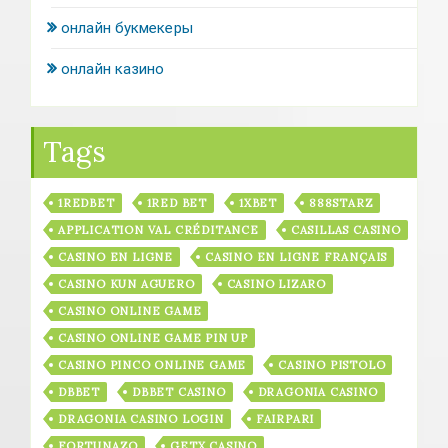
онлайн букмекеры
онлайн казино
Tags
1REDBET
1RED BET
1XBET
888STARZ
APPLICATION VAL CRÉDITANCE
CASILLAS CASINO
CASINO EN LIGNE
CASINO EN LIGNE FRANÇAIS
CASINO KUN AGUERO
CASINO LIZARO
CASINO ONLINE GAME
CASINO ONLINE GAME PIN UP
CASINO PINCO ONLINE GAME
CASINO PISTOLO
DBBET
DBBET CASINO
DRAGONIA CASINO
DRAGONIA CASINO LOGIN
FAIRPARI
FORTUNAZO
GETX CASINO