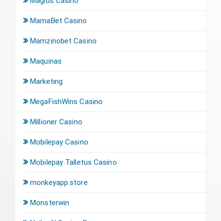
Magius Casino
MamaBet Casino
Mamzinobet Casino
Maquinas
Marketing
MegaFishWins Casino
Millioner Casino
Mobilepay Casino
Mobilepay Talletus Casino
monkeyapp.store
Monsterwin