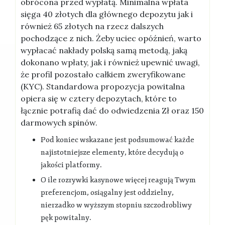
obrócona przed wypłatą. Minimalna wpłata
sięga 40 złotych dla głównego depozytu jak i
również 65 złotych na rzecz dalszych
pochodzące z nich. Żeby uciec opóźnień, warto
wypłacać nakłady polską samą metodą, jaką
dokonano wpłaty, jak i również upewnić uwagi,
że profil pozostało całkiem zweryfikowane
(KYC). Standardowa propozycja powitalna
opiera się w cztery depozytach, które to
łącznie potrafią dać do odwiedzenia Zł oraz 150
darmowych spinów.
Pod koniec wskazane jest podsumować każde
najistotniejsze elementy, które decydują o
jakości platformy.
O ile rozrywki kasynowe więcej reagują Twym
preferencjom, osiągalny jest oddzielny,
nierzadko w wyższym stopniu szczodrobliwy
pęk powitalny.