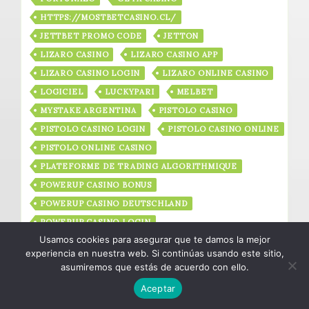
HTTPS://MOSTBETCASINO.CL/
JETTBET PROMO CODE
JETTON
LIZARO CASINO
LIZARO CASINO APP
LIZARO CASINO LOGIN
LIZARO ONLINE CASINO
LOGICIEL
LUCKYPARI
MELBET
MYSTAKE ARGENTINA
PISTOLO CASINO
PISTOLO CASINO LOGIN
PISTOLO CASINO ONLINE
PISTOLO ONLINE CASINO
PLATEFORME DE TRADING ALGORITHMIQUE
POWERUP CASINO BONUS
POWERUP CASINO DEUTSCHLAND
POWERUP CASINO LOGIN
Usamos cookies para asegurar que te damos la mejor
POWERUP CASINO ONLINE
SAPPHIREBET
experiencia en nuestra web. Si continúas usando este sitio,
TRADER
TRADING
VAL CRÉDITANCE
Consulte ¿En que puedo Ayudarte?
asumiremos que estás de acuerdo con ello.
Aceptar
Meta