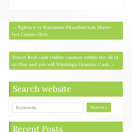
← Eglence ve Kazanma Firsatlari için Mario-
bet Casino Giris
Finest Real cash Online casinos within the All of
us Play and you will Winnings Genuine Cash →
Search website
Search »
Recent Posts