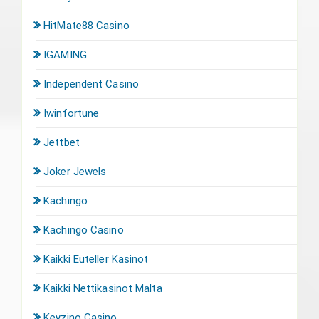
HitMate88 Casino
IGAMING
Independent Casino
Iwinfortune
Jettbet
Joker Jewels
Kachingo
Kachingo Casino
Kaikki Euteller Kasinot
Kaikki Nettikasinot Malta
Keyzino Casino