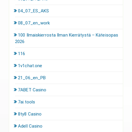
04_07_ES_AKS
08_07_en_work
100 Ilmaiskierrosta Ilman Kierrätystä – Käteisopas
2026
116
1v1chat.one
21_06_en_PB
7ABET Casino
7ai.tools
8ty8 Casino
Adell Casino