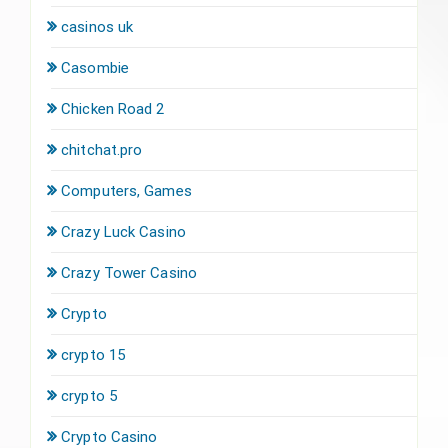
casinos uk
Casombie
Chicken Road 2
chitchat.pro
Computers, Games
Crazy Luck Casino
Crazy Tower Сasino
Crypto
crypto 15
crypto 5
Crypto Casino