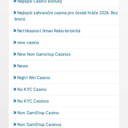
Nejlepší Casino Bonusy
Nejlepší zahraniční casina pro české hráče 2026: Bez
limitů
Nettikasinot Ilman Rekisteröintiä
new casino
New Non Gamstop Casinos
News
Night Win Casino
No KYC Casino
No KYC Casinos
Non GamStop Casino
Non GamStop Casinos