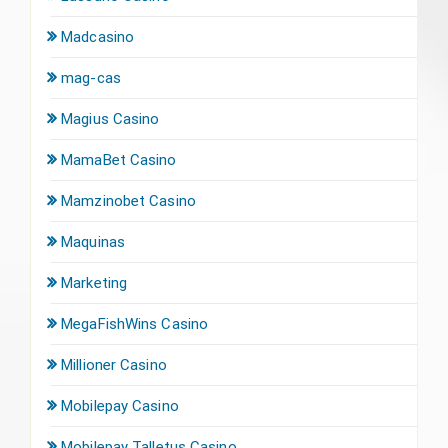
Madcasino
mag-cas
Magius Casino
MamaBet Casino
Mamzinobet Casino
Maquinas
Marketing
MegaFishWins Casino
Millioner Casino
Mobilepay Casino
Mobilepay Talletus Casino