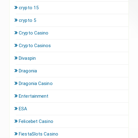
crypto 15
crypto 5
Crypto Casino
Crypto Casinos
Divaspin
Dragonia
Dragonia Casino
Entertainment
ESA
Felicebet Casino
FiestaSlots Casino