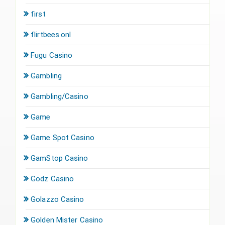
first
flirtbees.onl
Fugu Casino
Gambling
Gambling/Casino
Game
Game Spot Casino
GamStop Casino
Godz Casino
Golazzo Casino
Golden Mister Casino