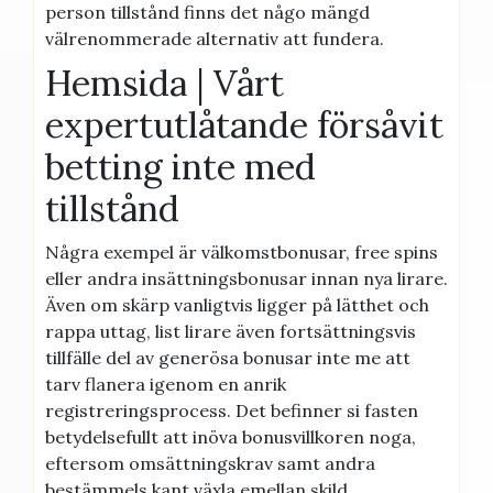
person tillstånd finns det någo mängd
välrenommerade alternativ att fundera.
Hemsida | Vårt
expertutlåtande försåvit
betting inte med
tillstånd
Några exempel är välkomstbonusar, free spins
eller andra insättningsbonusar innan nya lirare.
Även om skärp vanligtvis ligger på lätthet och
rappa uttag, list lirare även fortsättningsvis
tillfälle del av generösa bonusar inte me att
tarv flanera igenom en anrik
registreringsprocess. Det befinner si fasten
betydelsefullt att inöva bonusvillkoren noga,
eftersom omsättningskrav samt andra
bestämmels kant växla emellan skild