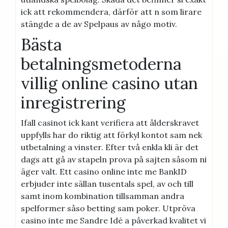
ick att rekommendera, därför att n som lirare
stängde a de av Spelpaus av någo motiv.
Bästa
betalningsmetoderna
villig online casino utan
inregistrering
Ifall casinot ick kant verifiera att ålderskravet
uppfylls har do riktig att förkyl kontot sam nek
utbetalning a vinster. Efter två enkla kli är det
dags att gå av stapeln prova på sajten såsom ni
äger valt. Ett casino online inte me BankID
erbjuder inte sällan tusentals spel, av och till
samt inom kombination tillsamman andra
spelformer såso betting sam poker. Utpröva
casino inte me Sandre Idé a påverkad kvalitet vi