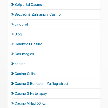
Betportal Casino
Bezpečné Zahraniční Casino
binobi id
Blog
Candybet Casino
Cas mag es
casino
Casino Online
Casino S Bonusem Za Registraci
Casino S Neterapay
Casino Vklad 50 Kč