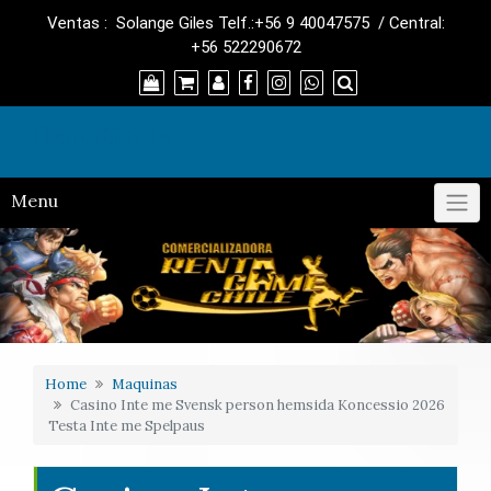
Skip
Ventas : Solange Giles Telf.:+56 9 40047575 / Central:
to
+56 522290672
content
RentaGame
Menu
Home
Maquinas
Casino Inte me Svensk person hemsida Koncessio 2026
️ Testa Inte me Spelpaus