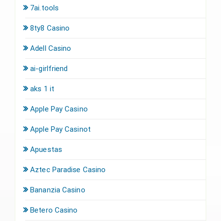
7ai.tools
8ty8 Casino
Adell Casino
ai-girlfriend
aks 1 it
Apple Pay Casino
Apple Pay Casinot
Apuestas
Aztec Paradise Casino
Bananzia Casino
Betero Casino