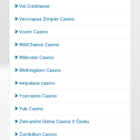
Val Créditance
Verovapaa Zimpler Casino
Voom Casino
WildChance Casino
Wildrobin Casino
WinKingdom Casino
winpalace casino
Yoyospins Casino
Yuki Casino
Zahraniční Online Casina V Česku
Zombillion Casino