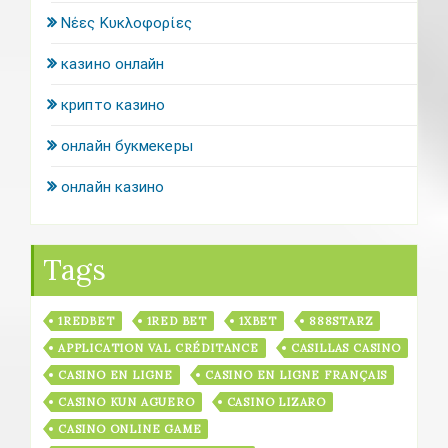
Νέες Κυκλοφορίες
казино онлайн
крипто казино
онлайн букмекеры
онлайн казино
Tags
1REDBET
1RED BET
1XBET
888STARZ
APPLICATION VAL CRÉDITANCE
CASILLAS CASINO
CASINO EN LIGNE
CASINO EN LIGNE FRANÇAIS
CASINO KUN AGUERO
CASINO LIZARO
CASINO ONLINE GAME