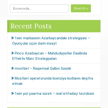
Search »
Recent Posts
1win markasının Azərbaycandakı strategiyası –
Oyunçular üçün dərin insayt
Pinco Azərbaycan – Məhdudiyyətlər Daxilində
Effektiv Mərc Strategiyaları
mostbet – Rəqəmsal Qəlbin Səsidir
Mostbet operatorunda lisenziya kodlarını deşifrə
etmək
1win pul çıxarma sürəti – real istifadəçi təcrübəsi