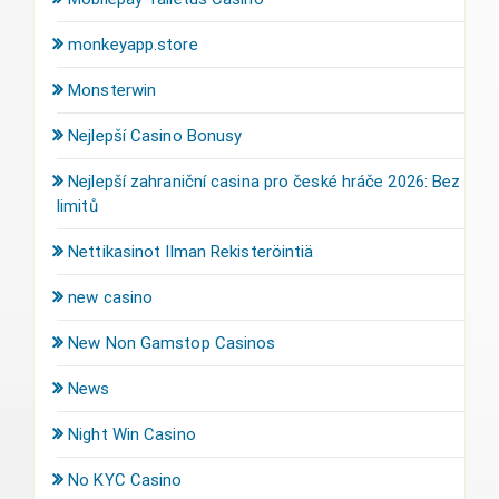
monkeyapp.store
Monsterwin
Nejlepší Casino Bonusy
Nejlepší zahraniční casina pro české hráče 2026: Bez
limitů
Nettikasinot Ilman Rekisteröintiä
new casino
New Non Gamstop Casinos
News
Night Win Casino
No KYC Casino