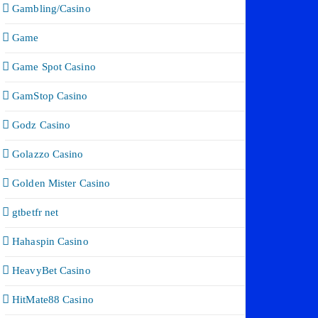
Gambling/Casino
Game
Game Spot Casino
GamStop Casino
Godz Casino
Golazzo Casino
Golden Mister Casino
gtbetfr net
Hahaspin Casino
HeavyBet Casino
HitMate88 Casino