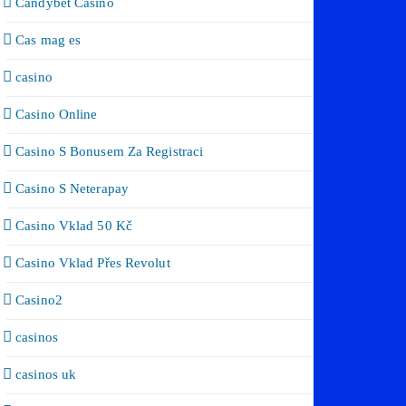
Candybet Casino
Cas mag es
casino
Casino Online
Casino S Bonusem Za Registraci
Casino S Neterapay
Casino Vklad 50 Kč
Casino Vklad Přes Revolut
Casino2
casinos
casinos uk