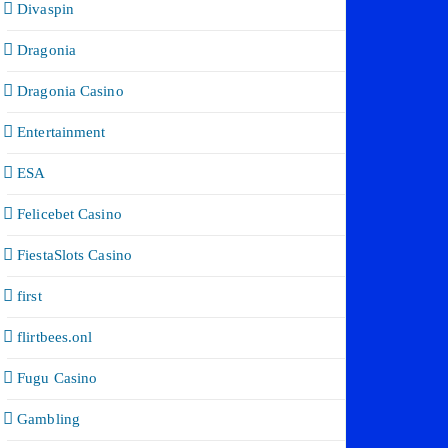
Divaspin
Dragonia
Dragonia Casino
Entertainment
ESA
Felicebet Casino
FiestaSlots Casino
first
flirtbees.onl
Fugu Casino
Gambling