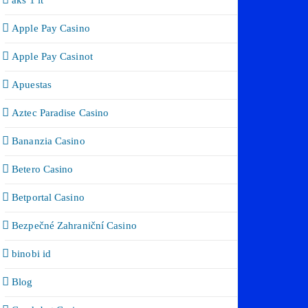
aks 1 it
Apple Pay Casino
Apple Pay Casinot
Apuestas
Aztec Paradise Casino
Bananzia Casino
Betero Casino
Betportal Casino
Bezpečné Zahraniční Casino
binobi id
Blog