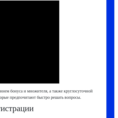
анием бонуса и множителя, а также круглосуточной
торые предпочитают быстро решать вопросы.
гистрации