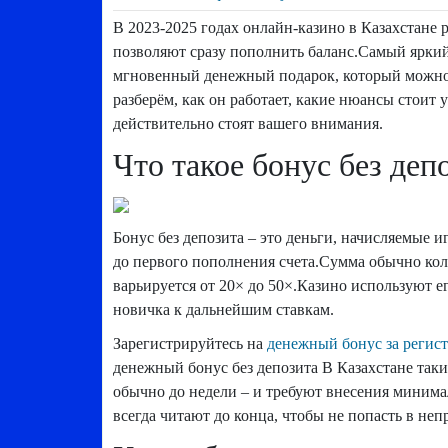
В 2023‑2025 годах онлайн‑казино в Казахстане р
позволяют сразу пополнить баланс.Самый яркий 
мгновенный денежный подарок, который можно 
разберём, как он работает, какие нюансы стоит
действительно стоят вашего внимания.
Что такое бонус без деп
Бонус без депозита – это деньги, начисляемые 
до первого пополнения счета.Сумма обычно коле
варьируется от 20× до 50×.Казино используют ег
новичка к дальнейшим ставкам.
Зарегистрируйтесь на
денежный бонус за регист
денежный бонус без депозита В Казахстане так
обычно до недели – и требуют внесения миним
всегда читают до конца, чтобы не попасть в не