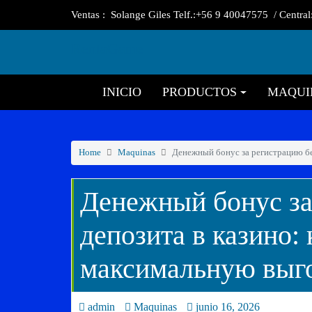
Skip
Ventas : Solange Giles Telf.:+56 9 40047575 / Centra
to
content
RentaGame
INICIO
PRODUCTOS
MAQUI
Home
Maquinas
Денежный бонус за регистрацию бе
Денежный бонус за
депозита в казино:
максимальную выг
admin
Maquinas
junio 16, 2026