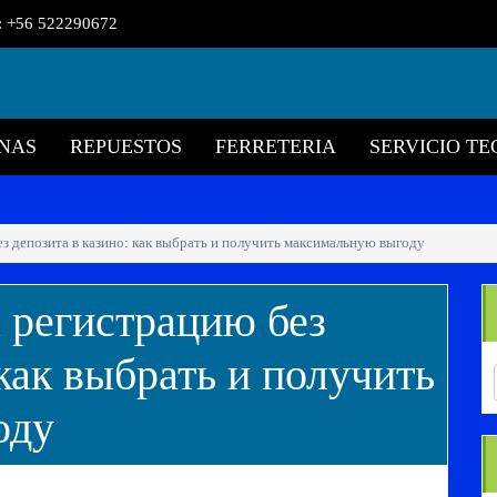
l: +56 522290672
NAS
REPUESTOS
FERRETERIA
SERVICIO TE
з депозита в казино: как выбрать и получить максимальную выгоду
 регистрацию без
 как выбрать и получить
оду