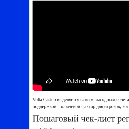
Volta Casino выделяется самым выгодным сочет
поддержкой – ключевой фактор для игроков, ко
Пошаговый чек‑лист ре