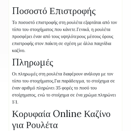
Ποσοστό Επιστροφής
Το ποσοστό επιστροφής στη ρουλέτα εξαρτάται από τον
τύπο του στοιχήματος που κάνετε.Γενικά, η ρουλέτα
προσφέρει έναν από τους υψηλότερους μέσους όρους
επιστροφής στον παίκτη σε σχέση με άλλα παιχνίδια
καζίνο.
Πληρωμές
Οι πληρωμές στη ρουλέτα διαφέρουν ανάλογα με τον
τύπο του στοιχήματος.Για παράδειγμα, το στοίχημα σε
έναν αριθμό πληρώνει 35 φορές το ποσό του
στοίχηματος, ενώ το στοίχημα σε ένα χρώμα πληρώνει
1:1.
Κορυφαία Online Καζίνο
για Ρουλέτα