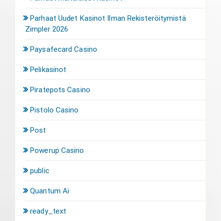
Parhaat Uudet Kasinot Ilman Rekisteröitymistä
Zimpler 2026
Paysafecard Casino
Pelikasinot
Piratepots Casino
Pistolo Casino
Post
Powerup Casino
public
Quantum Ai
ready_text