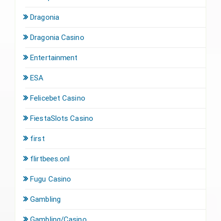
Dragonia
Dragonia Casino
Entertainment
ESA
Felicebet Casino
FiestaSlots Casino
first
flirtbees.onl
Fugu Casino
Gambling
Gambling/Casino