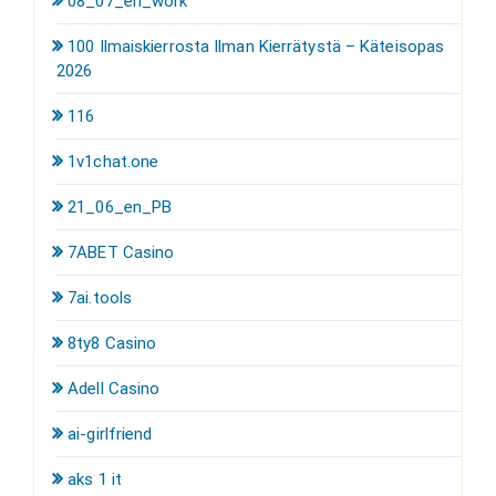
08_07_en_work
100 Ilmaiskierrosta Ilman Kierrätystä – Käteisopas
2026
116
1v1chat.one
21_06_en_PB
7ABET Casino
7ai.tools
8ty8 Casino
Adell Casino
ai-girlfriend
aks 1 it