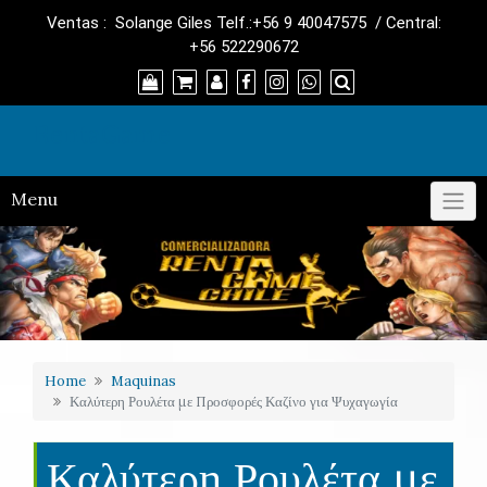
Skip
Ventas : Solange Giles Telf.:+56 9 40047575 / Central:
to
+56 522290672
content
RentaGame
Menu
Home
Maquinas
Καλύτερη Ρουλέτα με Προσφορές Καζίνο για Ψυχαγωγία
Καλύτερη Ρουλέτα με