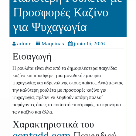
Προσφορές Καζίνο
για Ψυχαγωγία
admin
Maquinas
junio 15, 2026
Εισαγωγή
Η ρουλέτα είναι ένα από τα δημοφιλέστερα παιχνίδια
καζίνο και προσφέρει μια μοναδική εμπειρία
ψυχαγωγίας και αδρεναλίνης στους παίκτες.Αναζητώντας
την καλύτερη ρουλέτα με προσφορές καζίνο για
ψυχαγωγία, πρέπει να ληφθούν υπόψη πολλοί
παράγοντες όπως το ποσοστό επιστροφής, τα προνόμια
των καζίνο και άλλα.
Χαρακτηριστικά του
contadd.com
Παιχνιδιού