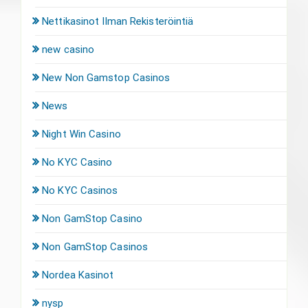
Nettikasinot Ilman Rekisteröintiä
new casino
New Non Gamstop Casinos
News
Night Win Casino
No KYC Casino
No KYC Casinos
Non GamStop Casino
Non GamStop Casinos
Nordea Kasinot
nysp