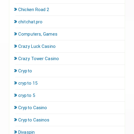
Chicken Road 2
chitchat.pro
Computers, Games
Crazy Luck Casino
Crazy Tower Сasino
Crypto
crypto 15
crypto 5
Crypto Casino
Crypto Casinos
Divaspin