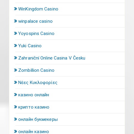
WinKingdom Casino
winpalace casino
Yoyospins Casino
Yuki Casino
Zahraniční Online Casina V Česku
Zombillion Casino
Νέες Κυκλοφορίες
казино онлайн
крипто казино
онлайн букмекеры
онлайн казино