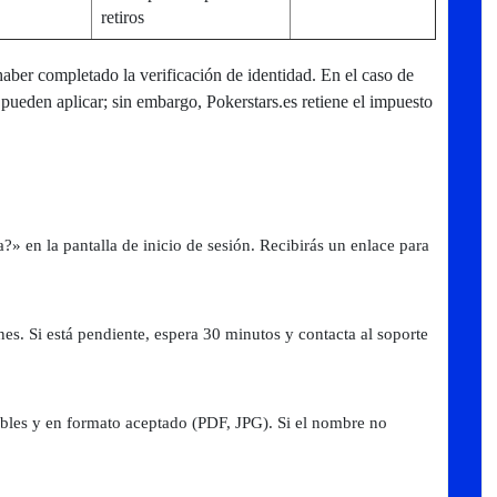
retiros
 haber completado la verificación de identidad. En el caso de
 pueden aplicar; sin embargo, Pokerstars.es retiene el impuesto
?» en la pantalla de inicio de sesión. Recibirás un enlace para
es. Si está pendiente, espera 30 minutos y contacta al soporte
bles y en formato aceptado (PDF, JPG). Si el nombre no