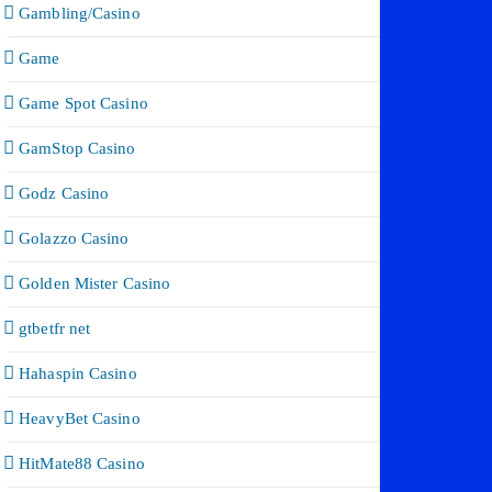
Gambling/Casino
Game
Game Spot Casino
GamStop Casino
Godz Casino
Golazzo Casino
Golden Mister Casino
gtbetfr net
Hahaspin Casino
HeavyBet Casino
HitMate88 Casino