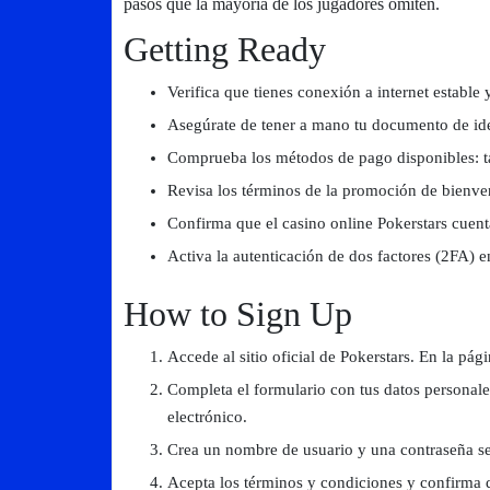
pasos que la mayoría de los jugadores omiten.
Getting Ready
Verifica que tienes conexión a internet estable
Asegúrate de tener a mano tu documento de id
Comprueba los métodos de pago disponibles: tar
Revisa los términos de la promoción de bienven
Confirma que el casino online Pokerstars cuen
Activa la autenticación de dos factores (2FA) 
How to Sign Up
Accede al sitio oficial de Pokerstars. En la pági
Completa el formulario con tus datos personale
electrónico.
Crea un nombre de usuario y una contraseña s
Acepta los términos y condiciones y confirma 