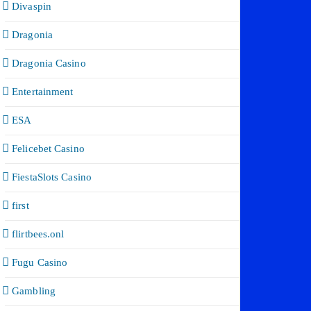
Divaspin
Dragonia
Dragonia Casino
Entertainment
ESA
Felicebet Casino
FiestaSlots Casino
first
flirtbees.onl
Fugu Casino
Gambling