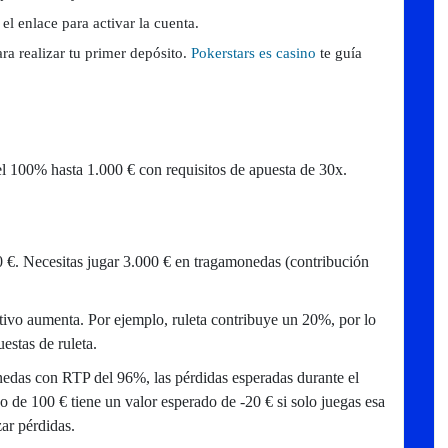
 el enlace para activar la cuenta.
ara realizar tu primer depósito.
Pokerstars es casino
te guía
l 100% hasta 1.000 € con requisitos de apuesta de 30x.
0 €. Necesitas jugar 3.000 € en tragamonedas (contribución
ectivo aumenta. Por ejemplo, ruleta contribuye un 20%, por lo
estas de ruleta.
edas con RTP del 96%, las pérdidas esperadas durante el
 de 100 € tiene un valor esperado de -20 € si solo juegas esa
ar pérdidas.