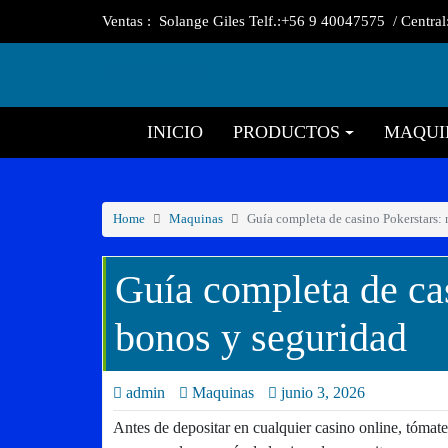
Skip
Ventas : Solange Giles Telf.:+56 9 40047575 / Centra
to
content
RentaGame
INICIO
PRODUCTOS
MAQUI
Home
Maquinas
Guía completa de casino Pokerstars: 
Guía completa de cas
bonos y seguridad
admin
Maquinas
junio 3, 2026
Antes de depositar en cualquier casino online, tómate 