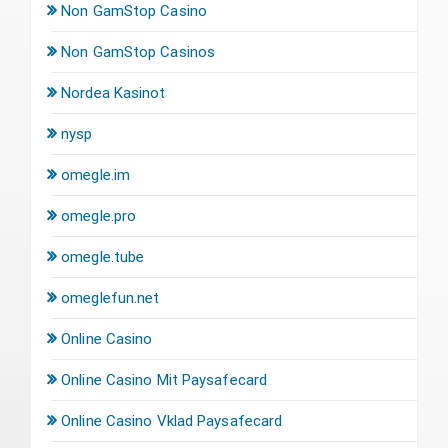
Non GamStop Casino
Non GamStop Casinos
Nordea Kasinot
nysp
omegle.im
omegle.pro
omegle.tube
omeglefun.net
Online Casino
Online Casino Mit Paysafecard
Online Casino Vklad Paysafecard