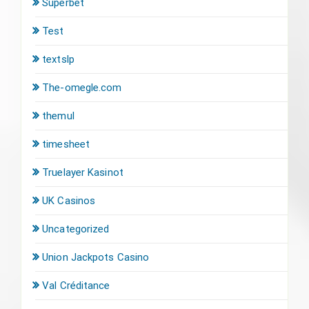
Superbet
Test
textslp
The-omegle.com
themul
timesheet
Truelayer Kasinot
UK Casinos
Uncategorized
Union Jackpots Casino
Val Créditance