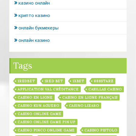
казино онлайн
крипто казино
онлайн букмекеры
онлайн казино
Tags
1REDBET
1RED BET
1XBET
888STARZ
APPLICATION VAL CRÉDITANCE
CASILLAS CASINO
CASINO EN LIGNE
CASINO EN LIGNE FRANÇAIS
CASINO KUN AGUERO
CASINO LIZARO
CASINO ONLINE GAME
CASINO ONLINE GAME PIN UP
CASINO PINCO ONLINE GAME
CASINO PISTOLO