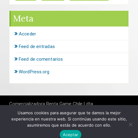
Meta
Acceder
Feed de entradas
Feed de comentarios
WordPress.org
Comercializadora Renta Game Chile Ldta.
RUT: 76.164.601-K
Banco del Estado de Chile
Usamos cookies para asegurar que te damos la mejor
Cuenta: 6451071
experiencia en nuestra web. Si continúas usando este sitio,
Banco de Crédito de Inversiones
asumiremos que estás de acuerdo con ello.
Cuenta: 76083616
Aceptar
WordPress
Di Business
Theme