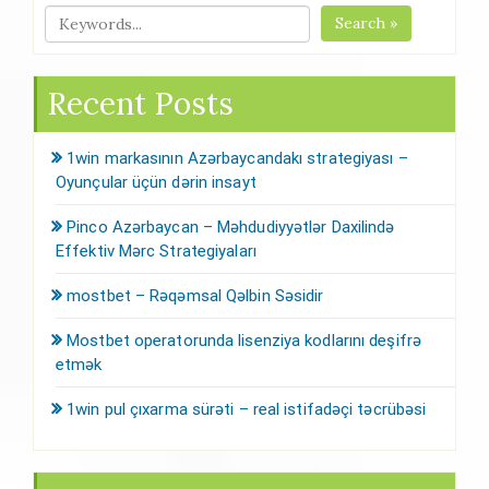
Search »
Recent Posts
1win markasının Azərbaycandakı strategiyası –
Oyunçular üçün dərin insayt
Pinco Azərbaycan – Məhdudiyyətlər Daxilində
Effektiv Mərc Strategiyaları
mostbet – Rəqəmsal Qəlbin Səsidir
Mostbet operatorunda lisenziya kodlarını deşifrə
etmək
1win pul çıxarma sürəti – real istifadəçi təcrübəsi