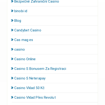
Bezpečné Zahraniční Casino
binobi id
Blog
Candybet Casino
Cas mag es
casino
Casino Online
Casino S Bonusem Za Registraci
Casino S Neterapay
Casino Vklad 50 Kč
Casino Vklad Přes Revolut