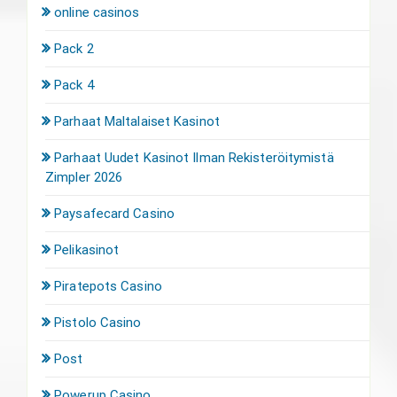
online casinos
Pack 2
Pack 4
Parhaat Maltalaiset Kasinot
Parhaat Uudet Kasinot Ilman Rekisteröitymistä
Zimpler 2026
Paysafecard Casino
Pelikasinot
Piratepots Casino
Pistolo Casino
Post
Powerup Casino