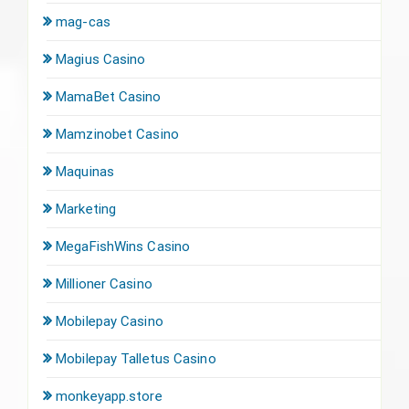
mag-cas
Magius Casino
MamaBet Casino
Mamzinobet Casino
Maquinas
Marketing
MegaFishWins Casino
Millioner Casino
Mobilepay Casino
Mobilepay Talletus Casino
monkeyapp.store