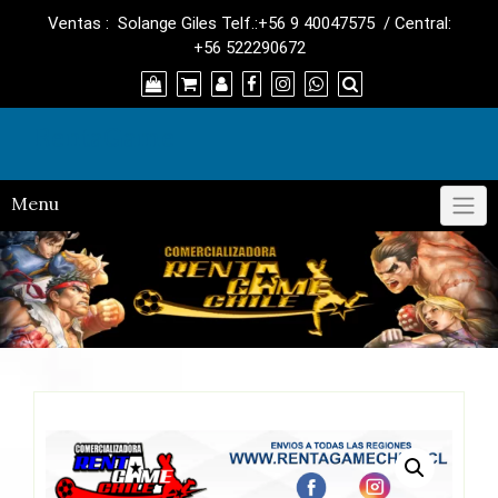
Skip
Ventas : Solange Giles Telf.:+56 9 40047575 / Central:
to
+56 522290672
content
RentaGame
Menu