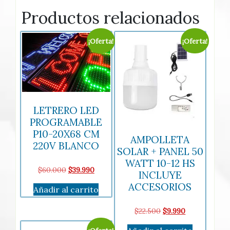
Productos relacionados
¡Oferta!
¡Oferta!
LETRERO LED
PROGRAMABLE
P10-20X68 CM
AMPOLLETA
220V BLANCO
SOLAR + PANEL 50
WATT 10-12 HS
El
El
$
60.000
$
39.990
INCLUYE
precio
precio
ACCESORIOS
Añadir al carrito
original
actual
era:
es:
El
El
$
22.500
$
9.990
$60.000.
$39.990.
precio
precio