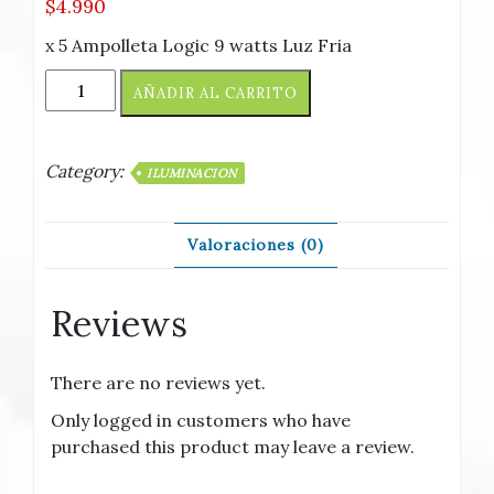
$
4.990
x 5 Ampolleta Logic 9 watts Luz Fria
(
AÑADIR AL CARRITO
x
4
)Ampolleta
Category:
ILUMINACION
7
watts
cantidad
Valoraciones (0)
Reviews
There are no reviews yet.
Only logged in customers who have
purchased this product may leave a review.