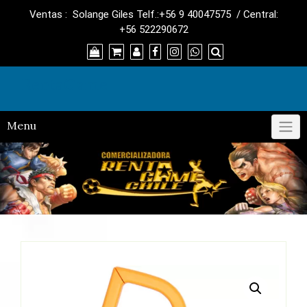
Skip
Ventas : Solange Giles Telf.:+56 9 40047575 / Central:
to
+56 522290672
content
RentaGame
Menu