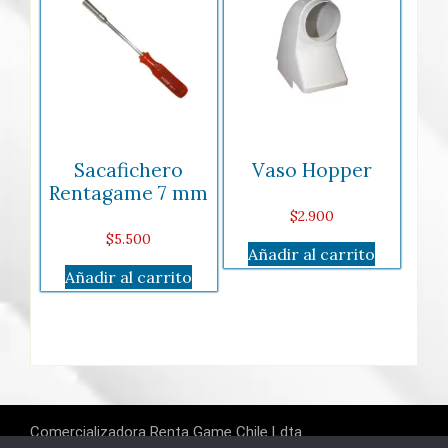
Sacafichero
Vaso Hopper
Rentagame 7 mm
$
2.900
$
5.500
Añadir al carrito
Añadir al carrito
Comercializadora Renta Game Chile Ldta.
RUT: 76.164.601-K