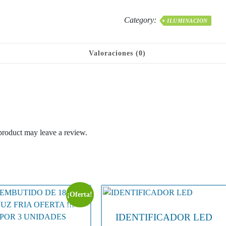
era:
es:
DE
$17.990.
$10.000.
AREA
Category:
ILUMINACION
LOGIC
50W
IP65
Valoraciones (0)
S/S
cantidad
product may leave a review.
¡Oferta!
IDENTIFICADOR LED