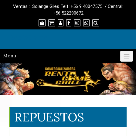
Skip
Ventas : Solange Giles Telf.:+56 9 40047575 / Central:
to
+56 522290672
content
RentaGame
Menu
REPUESTOS