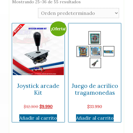
Mostrando 25–36 de 55 resultados
¡Oferta!
Joystick arcade
Juego de acrilico
Kit
tragamonedas
El
El
$
12.300
$
9.990
$
33.990
precio
precio
Añadir al carrito
Añadir al carrito
original
actual
era:
es:
$12.300.
$9.990.