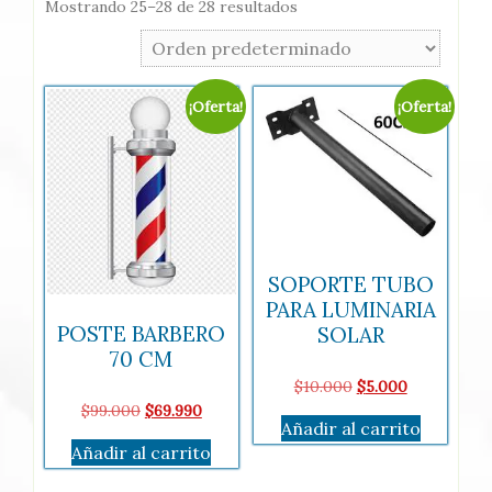
Mostrando 25–28 de 28 resultados
¡Oferta!
¡Oferta!
SOPORTE TUBO
PARA LUMINARIA
POSTE BARBERO
SOLAR
70 CM
El
El
$
10.000
$
5.000
precio
precio
El
El
$
99.000
$
69.990
Añadir al carrito
original
actual
precio
precio
Añadir al carrito
era:
es:
original
actual
$10.000.
$5.000.
era:
es: