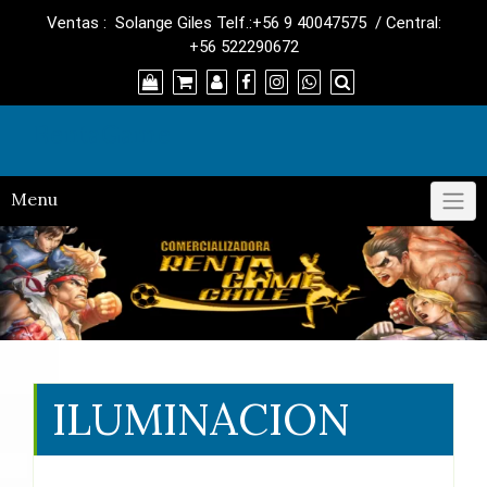
Skip
Ventas : Solange Giles Telf.:+56 9 40047575 / Central:
to
+56 522290672
content
RentaGame
Menu
ILUMINACION