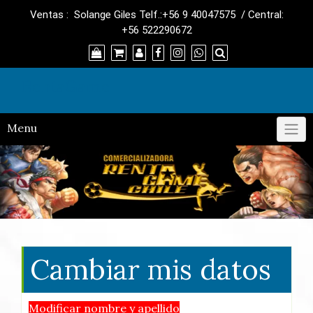
Skip
Ventas : Solange Giles Telf.:+56 9 40047575 / Central:
to
+56 522290672
content
RentaGame
Menu
Cambiar mis datos
Modificar nombre y apellido