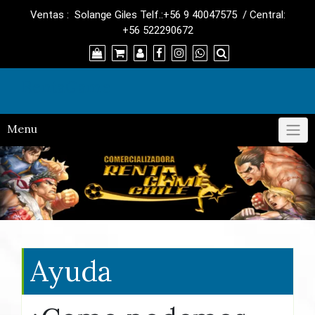
Skip
Ventas : Solange Giles Telf.:+56 9 40047575 / Central:
to
+56 522290672
content
RentaGame
Menu
Ayuda